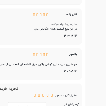
صفحه نمایش رنگی
تقی زاده
صفحه نمایش لمسی
عالیه پیشنهاد میکنم
در این رنج قیمت همه امکاناتی دارد
نوع صفحه نمایش
PLS LCD
1403-04-14
اندازه صفحه نمایش
6.6 اینچ
رادمهر
رزولوشن صفحه نمایش
1080x2408 پیکسل
مهمترین مزیت این گوشی باتری فوق العاده آن است. پردازنده 
1403-04-14
تراکم پیکسلی
400~
محافظت از صفحه
Gorilla Glass 5
تجربه خرید 
نمایش
امتیاز کلی محصول:
توصیفش کن: