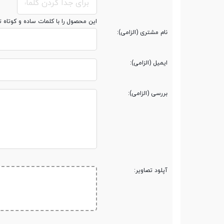
مخابرات و ارتباطات
این محصول را با کلمات ساده و کوتاه 
نام مشتری (الزامی):
نوع سیم کارت
سایز نانو (8.8 × 12.3 میلی‌متر)
ایمیل (الزامی):
شبکه های ارتباطی
5G
بررسی (الزامی):
شبکه 2G
مشخصات شبکه 2G
1800 / 1900 - SIM 1 & SIM 2
آپلود تصاویر:
شبکه 3G
مشخصات شبکه 3G
 / 1700(AWS) / 1900 / 2100