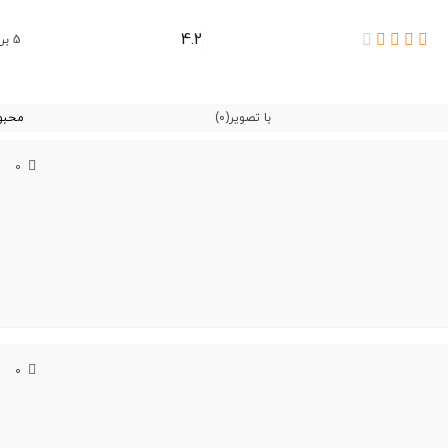
4.2
5 بررسی ها
با تصویر
(0)
محبو
0
Octa-core (2x2.4 GHz Cortex-A7
0