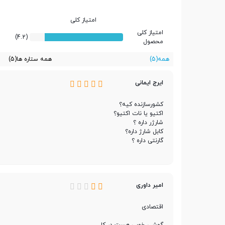
تعداد سیم کارت
دو سیم کارت
امتیاز کلی
امتیاز کلی
(4.2)
محصول
پردازنده
همه
(5)
همه ستاره ها
(5)
ایرج ایمانی
تراشه
Exynos 1330
کشورسازنده کیه؟
اکتیو یا نات اکتیو؟
شارژر داره ؟
پردازنده ‌مرکزی
هشت هسته ای
کابل شارژ داره؟
گارنتی داره ؟
فرکانس پردازنده ‌مرکزی
8 & 6x2.0 GHz Cortex-A55)
امیر داوری
پردازنده گرافیکی
Mali-G68 MP2
اقتصادی
گوشی خوبی هست در کل