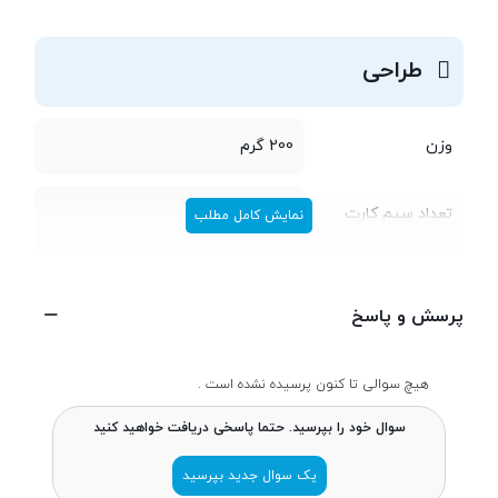
بر ثانیه ضبط کنید.
طراحی
وزن
200 گرم
تعداد سیم کارت
دو سیم کارت
نمایش کامل مطلب
ابعاد
7.4 × 80.9 × 161.7 میلی‌متر
پرسش و پاسخ
پردازنده
هیچ سوالی تا کنون پرسیده نشده است .
سوال خود را بپرسید. حتما پاسخی دریافت خواهید کنید
تراشه
Qualcomm MSM8976 Snapdragon
652
یک سوال جدید بپرسید