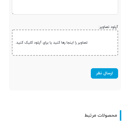
لمسی
نوع صفحه نمایش
Super AMOLED
آپلود تصاویر:
اندازه صفحه
6 اینچ
تصاویر را اینجا رها کنید یا برای آپلود کلیک کنید.
نمایش
رزولوشن صفحه
1920 × 1080
نمایش
تراکم پیکسلی
367 پیکسل بر اینچ
تعداد رنگ
256 هزار رنگ
محصولات مرتبط
مخابرات و ارتباطات