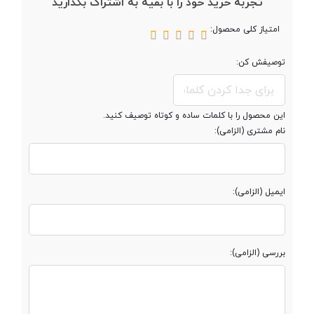
تجربه خرید خود را با بقیه به اشتراک بگذارید
مقدار RAM
4 گیگابایت
امتیاز کلی محصول:
توصیفش کن:
پشتیبانی از کارت
microSD
حافظه جانبی
این محصول را با کلمات ساده و کوتاه توصیف کنید.
حداکثر ظرفیت
128 گیگابایت
نام مشتری (الزامی):
کارت حافظه
ایمیل (الزامی):
صفحه نمایش
صفحه نمایش
بررسی (الزامی):
رنگی
صفحه نمایش