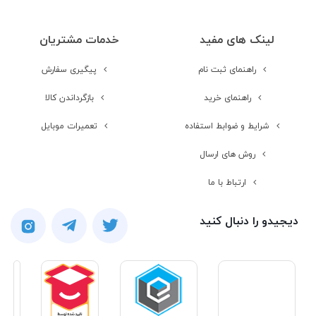
لینک های مفید
خدمات مشتریان
دوربین
راهنمای ثبت نام
پیگیری سفارش
دوربین
تک دوربین
راهنمای خرید
بازگرداندن کالا
شرایط و ضوابط استفاده
تعمیرات موبایل
مشخصات دوربین
16 مگاپیکسل
روش های ارسال
رزولوشن عکس
16 مگاپیکسل
ارتباط با ما
دیجیدو را دنبال کنید
فلش
LED
سایر قابلیت‌های
سایز سنسور 1/2.8 اینچ - مجهز به
دوربین
لرزشگیر اپتیکال تصویر - قابلیت ثبت
موقعیت جغرافیایی عکس‌ها و فیلم‌ها
- قابلیت فوکوس با اشاره روی سوژه -