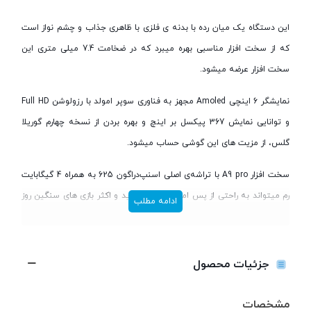
این دستگاه یک میان رده با بدنه ی فلزی با ظاهری جذاب و چشم نواز است
که از سخت افزار مناسبی بهره میبرد که در ضخامت 7.4 میلی متری این
سخت افزار عرضه میشود.
نمایشگر 6 اینچی Amoled مجهز به فناوری سوپر امولد با رزولوشن Full HD
و توانایی نمایش 367 پیکسل بر اینچ و بهره بردن از نسخه چهارم گوریلا
گلس، از مزیت های این گوشی حساب میشود.
سخت افزار A9 pro با تراشه‌ی اصلی اسنپ‌دراگون 625 به همراه 4 گیگابایت
رم میتواند به راحتی از پس امور روزمره بر بیاید و اکثر بازی های سنگین روز
ادامه مطلب
را به راحتی اجرا کند. یکی دیگر از امکانات محبوب این گوشی
سنسور اثر
انگشت
آن است.
جزئیات محصول
دو دوربین 16 و 8 مگاپیکسلی برای گلکسی A9 پرو کاملا مناسب به نظر
می‌رسند و می‌توانید ویدیو‌هایی با رزولوشن 1920 در 1080 و سرعت 30 فریم
مشخصات