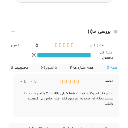
پردازنده ‌مرکزی
Quad Core Cortex A72 + Quad-
core Cortex A53 CPU
بررسی ها(1)
نوع پردازنده
64 بیت
5
امتیاز کلی
1 مرور
فرکانس پردازنده
1.8 و 1.2 گیگاهرتز
امتیاز کلی
(5)
محصول
‌مرکزی
همه
(1)
همه ستاره ها
(1)
با تصویر
(0)
محبوبیت
پردازنده گرافیکی
Adreno 510
محمد
0
0
سلام فکر نمی‌کنید قیمت شما خیلی بالاست ؟ با این حساب از
سایت دیگه ای خریدیم سرمون کلاه رفته جنس بی کیفیت
حافظه
دادند.
حافظه داخلی
32 گیگابایت