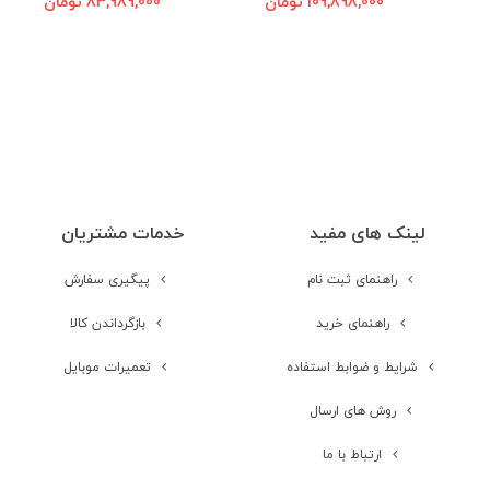
109,898,000 تومان
83,989,000 تومان
مخابرات و ارتباطات
نوع سیم کارت
سایز میکرو (12 × 15 میلی‌متر)
شبکه های ارتباطی
4G
لینک های مفید
خدمات مشتریان
شبکه 2G
GSM 850 / 900 / 1800 / 1900 , (هر دو
راهنمای ثبت نام
پیگیری سفارش
سیم‌کارت)
راهنمای خرید
بازگرداندن کالا
شبکه 3G
HSDPA 850 / 900 / 210 , HSPA با
شرایط و ضوابط استفاده
تعمیرات موبایل
سرعت دانلود 42.2 مگابیت بر ثانیه و
آپلود 5.76 مگابیت بر ثانیه
روش های ارسال
ارتباط با ما
شبکه 4G
1, 3, 5, 7, 8, 20 - J200F