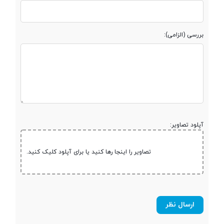
مقدار RAM
کمتر از 2 گیگابایت
پشتیبانی از کارت
microSD
بررسی (الزامی):
حافظه جانبی
حداکثر ظرفیت
128 گیگابایت
کارت حافظه
آپلود تصاویر:
صفحه نمایش
تصاویر را اینجا رها کنید یا برای آپلود کلیک کنید.
صفحه نمایش
رنگی
صفحه نمایش
لمسی