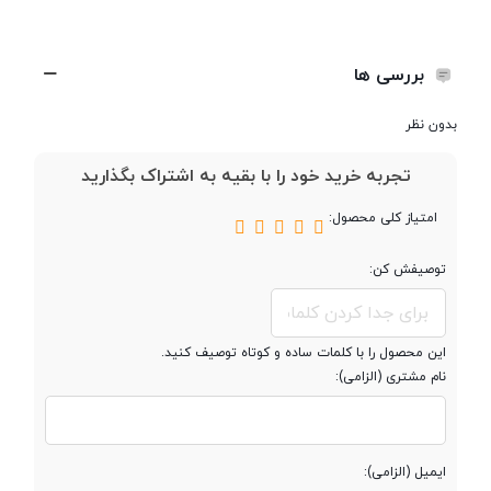
پردازنده ‌مرکزی
Quad-core Cortex-A7 CPU
بررسی ها
نوع پردازنده
32بیت
بدون نظر
تجربه خرید خود را با بقیه به اشتراک بگذارید
فرکانس پردازنده
1.3 گیگاهرتز
‌مرکزی
امتیاز کلی محصول:
پردازنده گرافیکی
Mali-T720 MP1
توصیفش کن:
این محصول را با کلمات ساده و کوتاه توصیف کنید.
حافظه
نام مشتری (الزامی):
حافظه داخلی
8 گیگابایت
ایمیل (الزامی):