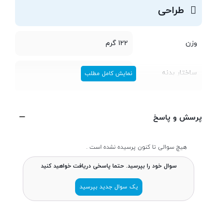
طراحی
وزن
122 گرم
ساختار بدنه
پلاستیک
نمایش کامل مطلب
تعداد سیم کارت
دو سیم کارت
پرسش و پاسخ
ابعاد
8.4 × 69 × 136.5 میلی‌متر
هیچ سوالی تا کنون پرسیده نشده است .
سوال خود را بپرسید. حتما پاسخی دریافت خواهید کنید
پردازنده
یک سوال جدید بپرسید
تراشه
Exynos 3475