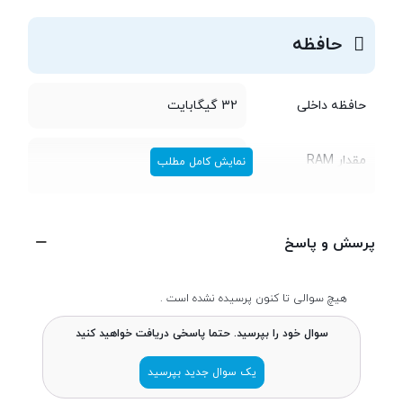
این دوربین به لرزشگیر اپتیکال تصویر هم مجهز شده تا هیچ‌چیز، ازجمله
حافظه
لرزش دست نتوانند کیفیت تصاویر شما را تحت تاثیر قرار دهند.
حافظه داخلی
32 گیگابایت
مقدار RAM
4 گیگابایت
نمایش کامل مطلب
مخابرات و ارتباطات
پرسش و پاسخ
نوع سیم کارت
سایز نانو (8.8 × 12.3 میلی‌متر)
هیچ سوالی تا کنون پرسیده نشده است .
سوال خود را بپرسید. حتما پاسخی دریافت خواهید کنید
شبکه های ارتباطی
4G
یک سوال جدید بپرسید