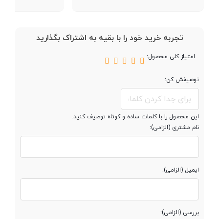
امکانات نرم افزاری
تجربه خرید خود را با بقیه به اشتراک بگذارید
سیستم عامل
Android
امتیاز کلی محصول:
توصیفش کن:
نسخه سیستم
اندروید 6
عامل
این محصول را با کلمات ساده و کوتاه توصیف کنید.
نام مشتری (الزامی):
باتری
باتری قابل تعویض
ایمیل (الزامی):
توسط کاربر
نوع باتری
لیتیوم یون
بررسی (الزامی):