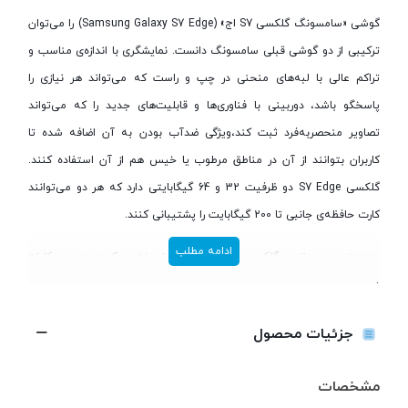
گوشی «سامسونگ گلکسی S7 اج» (Samsung Galaxy S7 Edge) را می‌توان
ترکیبی از دو گوشی قبلی سامسونگ دانست. نمایشگری با اندازه‌ی مناسب و
تراکم عالی با لبه‌های منحنی در چپ و راست که می‌تواند هر نیازی را
پاسخگو باشد، دوربینی با فناوری‌ها و قابلیت‌های جدید را که می‌تواند
تصاویر منحصربه‌فرد ثبت کند،ویژگی ضدآب بودن به آن اضافه شده تا
کاربران بتوانند از آن در مناطق مرطوب یا خیس هم از آن استفاده کنند.
گلکسی S7 Edge دو ظرفیت 32 و 64 گیگابایتی دارد که هر دو می‌توانند
کارت حافظه‌ی جانبی تا 200 گیگابایت را پشتیبانی کنند.
ادامه مطلب
همچنین جدیدترین گلکسی سامسونگ، دو نسخه‌ی یک و دو سیم‌کارته
دارد که هر دو از شبکه‌ی 4Gپشتیبانی می‌کنند که می‌توان با آن‌ها از
اینترنت نسل چهارم استفاده کرد. نمایشگر S7 Edge از نوع اولد با فناوری
جزئیات محصول
سوپر امولد است که رزولوشن 1440 در 2560 پیکسل دارد و از قابلیت
روشن‌ماندن همیشگی با مصرف انرژی بسیار کم‌، بهره می‌برد. دوربینی 12
مشخصات
مگاپیکسلی که به فلشی از نوع LED با دو رنگ سفید و زرد مجهز شده است.