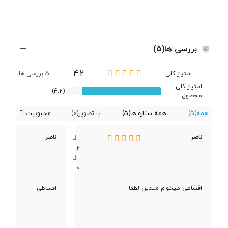
شبکه 2G
شبکه 3G
بررسی ها(5)
شبکه 4G
4.2
امتیاز کلی
5 بررسی ها
امتیاز کلی
(4.2)
محصول
دوربین
همه
(5)
همه ستاره ها
(5)
با تصویر
(0)
محبوبیت
ناصر
ناصر
مشخصات دوربین
12 مگاپیکسل
2
0
رزولوشن عکس
12 مگاپیکسل
اقساطی میخوام میدین لطفا
اقساطی
دوربین سلفی
5 مگاپیکسل