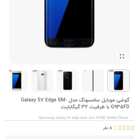
گوشی موبایل سامسونگ مدل Galaxy S7 Edge SM-
G935FD با ظرفیت 32 گیگابایت
Samsung Galaxy S7 edge dual sim 32GB Mobile Phone
5 نظر