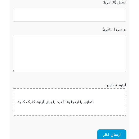
نوع صفحه نمایش
TFT
ایمیل (الزامی):
اندازه صفحه
1.8 اینچ
نمایش
بررسی (الزامی):
رزولوشن صفحه
128x160 پیکسل
نمایش
تراکم پیکسلی
114~
آپلود تصاویر:
تعداد رنگ
65 هزار رنگ
تصاویر را اینجا رها کنید یا برای آپلود کلیک کنید.
مخابرات و ارتباطات
شبکه های ارتباطی
2G