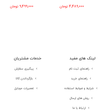
ایران
درگاه اتصال کابلی
micro USB v2.0
4,489,000 تومان
9,499,000 تومان
صدا
بلندگو
ورودی جک 3.5
لینک های مفید
خدمات مشتریان
میلیمتری صدا
راهنمای ثبت نام
پیگیری سفارش
راهنمای خرید
بازگرداندن کالا
باتری
شرایط و ضوابط استفاده
تعمیرات موبایل
روش های ارسال
باتری قابل تعویض
توسط کاربر
ارتباط با ما