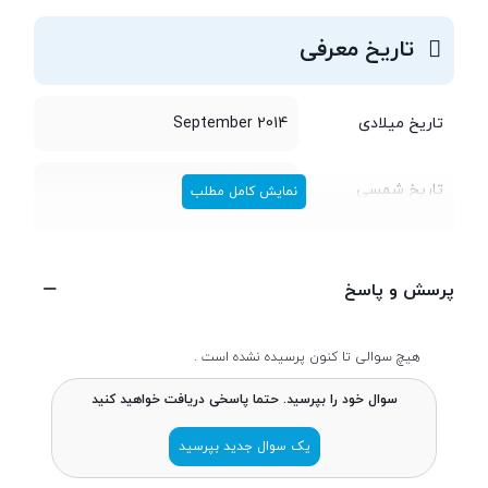
تاریخ معرفی
تاریخ میلادی
September 2014
تاریخ شمسی
شهریور 1393
نمایش کامل مطلب
طراحی
پرسش و پاسخ
طول و عرض
106x45.5 میلی متر
هیچ سوالی تا کنون پرسیده نشده است .
سوال خود را بپرسید. حتما پاسخی دریافت خواهید کنید
ضخامت
13.9 میلی متر
یک سوال جدید بپرسید