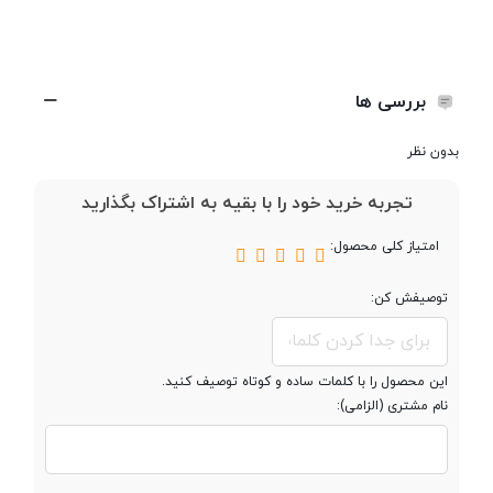
وزن
68.6 گرم
تعداد سیم کارت
تک سیم کارت
بررسی ها
بدون نظر
حافظه
تجربه خرید خود را با بقیه به اشتراک بگذارید
مقدار RAM
کمتر از 2 گیگابایت
امتیاز کلی محصول:
توصیفش کن:
پشتیبانی از کارت
microSDHC
حافظه جانبی
این محصول را با کلمات ساده و کوتاه توصیف کنید.
نام مشتری (الزامی):
صفحه نمایش