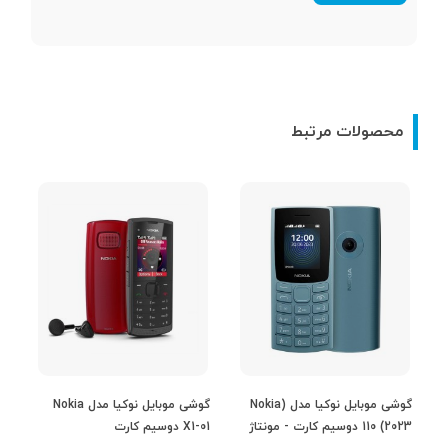
شبکه 2G
مشخصات شبکه
GSM 900 / 1800
محصولات مرتبط
2G
اتصال شبکه بی
سیم ( Wi-Fi )
بلوتوث
نوع بلوتوث
نسخه 3.0
رادیو
گوشی موبایل نوکیا مدل (Nokia
گوشی موبایل نوکیا مدل Nokia
110 (2023 دوسیم کارت - مونتاژ
X1-01 دوسیم کارت
310