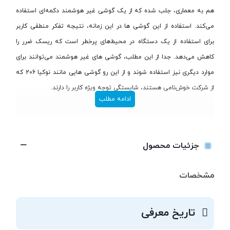
هم به معماری، جلب شده که از یک گوشی غیر هوشمند دکمه‌ای استفاده
می‌کند. استفاده از این گوشی ها در این زمانه، نتیجه تفکر منطقی کاربر
برای استفاده از یک دستگاه در محیط‌های پرخطر است که ریسک ضرر را
کاهش می‌دهد. جدا از این مطلب، گوشی های غیر هوشمند می‌توانند برای
موارد دیگری نیز استفاده شوند و از این رو گوشی هایی مانند نوکیا 206 که
از شرکت خوش‌نامی هستند، شایستگی توجه ویژه کاربر را دارند.
ادامه مطلب
مقدمه‌ای بر تشریح نوکیا 206
نوکیا 206، حاوی طراحی‌ای زیبا است، که ایراد خاصی به آن وارد نمی‌شود.
جزئیات محصول
این طراحی علی‌رغم قدیمی بودن آن، دارای المان‌های جذابی است. نوکیا 206
از همراه شدن با یک نمایشگر TFT بهره می‌برد که قابلیت به تصویر کشیدن
مشخصات
بیش از 60 هزار رنگ را دارد. این نمایشگر در کنار باتری‌ای با شارژدهی بالا و
دوربینی با کیفیت مناسب، نوکیا 206 را به یک گوشی ساده خوب تبدیل
تاریخ معرفی
کرده‌اند.