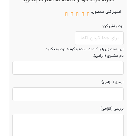
تجربه خرید خود را با بقیه به اشتراک بگذارید
نمایش
امتیاز کلی محصول:
رزولوشن صفحه
240x320 پیکسل
توصیفش کن:
نمایش
تراکم پیکسلی
167~
این محصول را با کلمات ساده و کوتاه توصیف کنید.
نام مشتری (الزامی):
تعداد رنگ
65 هزار رنگ
ایمیل (الزامی):
مخابرات و ارتباطات
بررسی (الزامی):
نوع سیم کارت
سایز اصلی (15 × 25 میلی‌متر)
شبکه های ارتباطی
2G