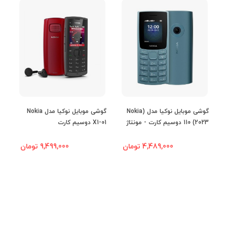
دوربین
تک دوربین
رزولوشن عکس
1.3 مگاپیکسل
دوربین اول
فلش
دوربین سلفی
گوشی موبایل نوکیا مدل (Nokia
گوشی موبایل نوکیا مدل Nokia
110 (2023 دوسیم کارت - مونتاژ
X1-01 دوسیم کارت
310
ایران
فیلم برداری
QCIF@10fps
4,489,000 تومان
9,499,000 تومان
صدا
بلندگو