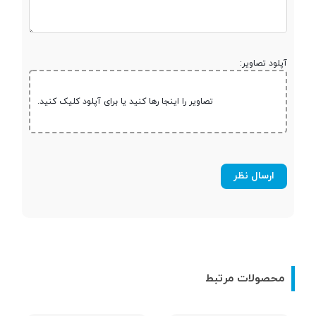
شبکه 2G
آپلود تصاویر:
مشخصات شبکه
GSM 850 / 1900 - RM-873<br />
GSM 900 / 1800 - RM-873
2G
تصاویر را اینجا رها کنید یا برای آپلود کلیک کنید.
بلوتوث
نوع بلوتوث
نسخه 2.1
رادیو
دوربین
محصولات مرتبط