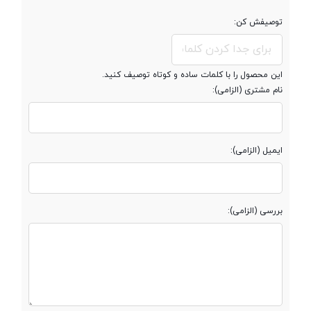
توصیفش کن:
مقدار RAM
کمتر از 2 گیگابایت
پشتیبانی از کارت
microSDHC
این محصول را با کلمات ساده و کوتاه توصیف کنید.
حافظه جانبی
نام مشتری (الزامی):
صفحه نمایش
ایمیل (الزامی):
صفحه نمایش
رنگی
بررسی (الزامی):
نوع صفحه نمایش
TFT
اندازه صفحه
1.8 اینچ
نمایش