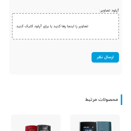
آپلود تصاویر:
رزولوشن صفحه
120x160 پیکسل
نمایش
تصاویر را اینجا رها کنید یا برای آپلود کلیک کنید.
تراکم پیکسلی
111~
تعداد رنگ
65 هزار رنگ
مخابرات و ارتباطات
محصولات مرتبط
نوع سیم کارت
سایز نانو (8.8 × 12.3 میلی‌متر)
شبکه های ارتباطی
2G