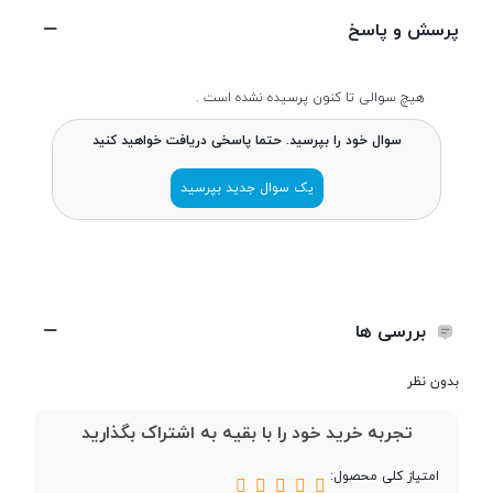
طراحی
پرسش و پاسخ
طول و عرض
111.5x48.4 میلی متر
هیچ سوالی تا کنون پرسیده نشده است .
سوال خود را بپرسید. حتما پاسخی دریافت خواهید کنید
ضخامت
14.2 میلی‌متر
یک سوال جدید بپرسید
وزن
74 گرم
تعداد سیم کارت
دو سیم کارت
بررسی ها
بدون نظر
حافظه
تجربه خرید خود را با بقیه به اشتراک بگذارید
حافظه داخلی
کمتر از 4 گیگابایت
امتیاز کلی محصول: