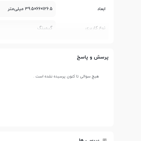
ابعاد
126.5×66×39.5 میلی‌متر
نوع کاربری
گیمینگ
اتصالات و امکانات
پرسش و پاسخ
نوع لنز
اپتیکال
هیچ سوالی تا کنون پرسیده نشده است .
ضربه‌پذیری کلیدها
10 میلیون کلیک
نوع رابط
USB
محدوده دقت
4800Dpi
بررسی ها