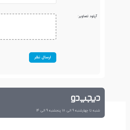
آپلود تصاویر:
شنبه تا چهارشنبه 9 الی 18 پنجشنبه 9 الی 14