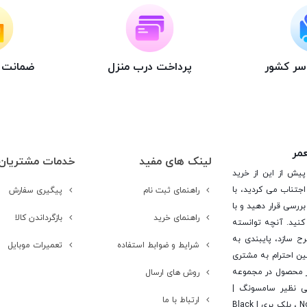
اسر کشور
پرداخت درب منزل
ضمانت ت
عمر
لینک های مفید
خدمات مشتریان
پیش از این از خرید
جتناب می کردید، با
راهنمای ثبت نام
پیگیری سفارش
ررسی قرار دهید و با
راهنمای خرید
بازگرداندن کالا
کنید. آنچه توانسته
رح سازد، پایبندی به
شرایط و ضوابط استفاده
تعمیرات موبایل
ن احترام به مشتری
 است. در این راستا این شرکت با تامین بیش از 15 هزار محصول در مجموعه
روش های ارسال
یی نظیر سامسونگ |
ارتباط با ما
Samsung ، اپل | Apple ، هوآوی | Huawei ، ال جی | LG ، نوکیا | Nokia ، بلک بری | Black