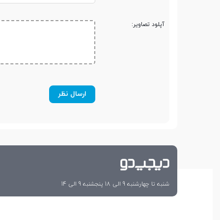
آپلود تصاویر:
شنبه تا چهارشنبه 9 الی 18 پنجشنبه 9 الی 14