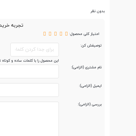
تعداد کلیدها
11 عدد
بدون نظر
تجربه خرید 
امتیاز کلی محصول:
سایر مشخصات
توصیفش کن:
سایر ویژگی ها
دارای 11کلید قابل برنامه ریزی - دارای اپلیکیشن اختصاصی - سرعت ارتباط موس و سیستم 1000Hz
این محصول را با کلمات ساده و کوتاه 
نام مشتری (الزامی):
ایمیل (الزامی):
بررسی (الزامی):