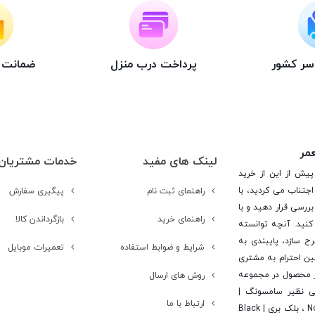
اسر کشور
پرداخت درب منزل
ضمانت ت
عمر
لینک های مفید
خدمات مشتریان
پیش از این از خرید
جتناب می کردید، با
راهنمای ثبت نام
پیگیری سفارش
ررسی قرار دهید و با
راهنمای خرید
بازگرداندن کالا
کنید. آنچه توانسته
رح سازد، پایبندی به
شرایط و ضوابط استفاده
تعمیرات موبایل
ن احترام به مشتری
 است. در این راستا این شرکت با تامین بیش از 15 هزار محصول در مجموعه
روش های ارسال
یی نظیر سامسونگ |
ارتباط با ما
Samsung ، اپل | Apple ، هوآوی | Huawei ، ال جی | LG ، نوکیا | Nokia ، بلک بری | Black