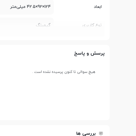
ابعاد
124×92×42.5 میلی‌متر
نوع کاربری
گیمینگ
اتصالات و امکانات
پرسش و پاسخ
نوع رابط
USB
هیچ سوالی تا کنون پرسیده نشده است .
نورپردازی
RGB
محدوده دقت
امکان تنظیم دقت بین 200Dpi تا 8000Dpi
نحوه اتصال
با سیم
بررسی ها