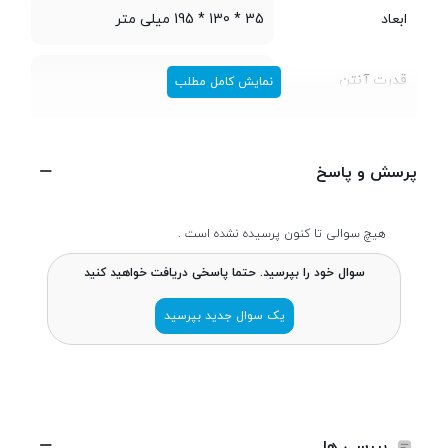
ابعاد
35 * 130 * 195 میلی متر
قدرت آنتن
5dbi
نمایش کامل مطلب
نشانگر LED
پرسش و پاسخ
اتصالات و امکانات
هیچ سوالی تا کنون پرسیده نشده است .
سوال خود را بپرسید. حتما پاسخی دریافت خواهید کنید
ارتباط بی‌سیم
یک سوال جدید بپرسید
تعداد پورت شبکه (
4 عدد
LAN )
تعداد پورت شبکه
1 عدد
بررسی ها