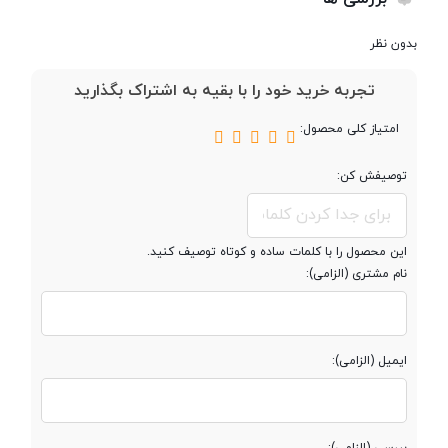
(WAN)
بدون نظر
تعداد آنتن
2 عدد
تجربه خرید خود را با بقیه به اشتراک بگذارید
امتیاز کلی محصول:
منبع تغذیه
آداپتور برق
توصیفش کن:
کلید ها
کلید WPS و ریست ( WPS /Reset
Button) - کلید روشن و خاموش کردن
دستگاه (Power Button) - کلید
این محصول را با کلمات ساده و کوتاه توصیف کنید.
روشن و خاموش کردن اتصال بی‌سیم
نام مشتری (الزامی):
( Wi-Fi Button)
فرکانس عملکرد
2.400-2.4835 گیگاهرتز
ایمیل (الزامی):
استاندارد شبکه
IEEE 802.3, 802.3u
Wireless
بررسی (الزامی):