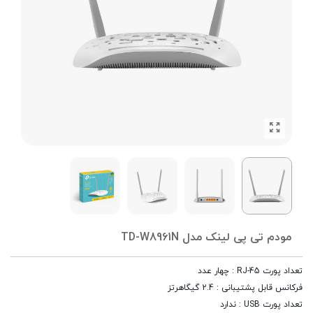
مودم تی پی لینک مدل TD-W8961N
تعداد پورت RJ-45 : چهار عدد
فرکانس قابل پشتیبانی : 2.4 گیگاهرتز
تعداد پورت USB : ندارد