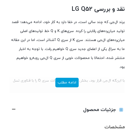
نقد و بررسی LG Q52
برند ال‌جی که چند سالی است، در خفا دارد به کار خود، ادامه می‌دهد؛ قصد
تولید میان‌رده‌های رقابتی را کرده. سری‌های K و Q خط‌ تولید‌های اصلی
میان‌رده‌های ال‌جی هستند. سری K از سری Q آشناتر است، اما در این مقاله
ما به سراغ یکی از اعضای جدید سری Q خواهیم رفت. با توجه به اخبار
منتشر شده، احتمالا با محصولات خوبی از سری Q ال‌جی روبه‌رو خواهیم
بود.
با این‌که ال‌جی قرار بود، بخش اعظمی از تولیدات سری Q را با فناوری نسل
ادامه مطلب
پنجم، همراه کند؛ اما در چند مدل خوش‌قیمت این سری، شاهد فقدان این
فناوری هستیم. از طرفی دیگر طراحی سری Q از طراحی‌های سری K متمایز
نیست و این موضوع، سبب می‌شود تا فقدان فناوری نسل پنجم، کمی
جزئیات محصول
مانوس‌تر شود.
مشخصات
مقدمه‌ای بر تشریح مشخصات ال‌جی Q52