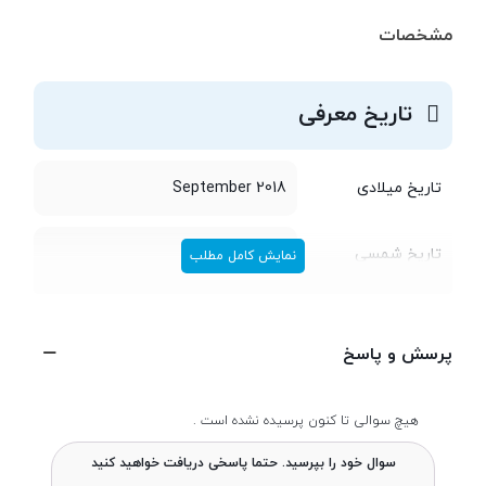
مشخصات
تاریخ معرفی
تاریخ میلادی
September 2018
تاریخ شمسی
شهریور 1397
نمایش کامل مطلب
طراحی
پرسش و پاسخ
طول و عرض
165.8x77.5 میلی متر
هیچ سوالی تا کنون پرسیده نشده است .
سوال خود را بپرسید. حتما پاسخی دریافت خواهید کنید