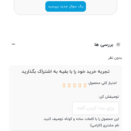
ضخامت
8.2 میلی متر
یک سوال جدید بپرسید
وزن
194 گرم
تعداد سیم کارت
دو سیم کارت
بررسی ها
بدون نظر
پردازنده
تجربه خرید خود را با بقیه به اشتراک بگذارید
تراشه
Mediatek Helio P22
امتیاز کلی محصول:
توصیفش کن:
پردازنده ‌مرکزی
هشت هسته ای
فرکانس پردازنده
Octa-core 2.0 GHz Cortex-A53
این محصول را با کلمات ساده و کوتاه توصیف کنید.
‌مرکزی
نام مشتری (الزامی):