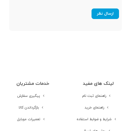
صفحه نمایش
رنگی
صفحه نمایش
لمسی
نوع صفحه نمایش
IPS LCD
اندازه صفحه
6.5 اینچ
نمایش
لینک های مفید
خدمات مشتریان
راهنمای ثبت نام
پیگیری سفارش
رزولوشن صفحه
720x1520 پیکسل
نمایش
راهنمای خرید
بازگرداندن کالا
شرایط و ضوابط استفاده
تعمیرات موبایل
تراکم پیکسلی
259~
روش های ارسال