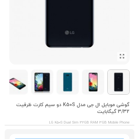
گوشی موبایل ال جی مدل K50S دو سیم کارت ظرفیت
3/32 گیگابایت
LG K50S Dual Sim 32GB RAM 3GB Mobile Phone