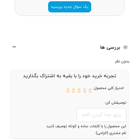
ضخامت
8.4 میلی متر
یک سوال جدید بپرسید
وزن
192 گرم
تعداد سیم کارت
دو سیم کارت
بررسی ها
بدون نظر
پردازنده
تجربه خرید خود را با بقیه به اشتراک بگذارید
تراشه
Qualcomm SM8150 Snapdragon
امتیاز کلی محصول:
855
توصیفش کن:
پردازنده ‌مرکزی
هشت هسته ای
این محصول را با کلمات ساده و کوتاه توصیف کنید.
فرکانس پردازنده
1x2.84 GHz Kryo 485 & 3x2.42
نام مشتری (الزامی):
‌مرکزی
GHz Kryo 485 & 4x1.78 GHz Kryo