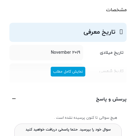
مشخصات
تاریخ معرفی
تاریخ میلادی
November 2019
تاریخ شمسی
آذر 1398
نمایش کامل مطلب
طراحی
پرسش و پاسخ
طول و عرض
159.3x75.8 میلی متر
هیچ سوالی تا کنون پرسیده نشده است .
سوال خود را بپرسید. حتما پاسخی دریافت خواهید کنید