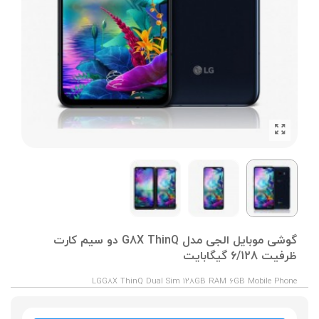
گوشی موبایل الجی مدل G8X ThinQ دو سیم کارت
ظرفیت 6/128 گیگابایت
LGG8X ThinQ Dual Sim 128GB RAM 6GB Mobile Phone