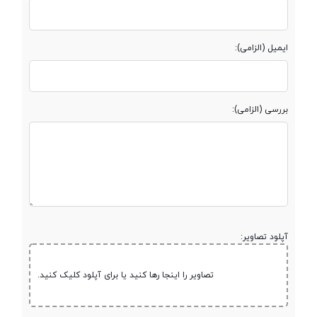
485
ایمیل (الزامی):
پردازنده گرافیکی
Adreno 640
بررسی (الزامی):
حافظه
حافظه داخلی
128 گیگابایت
مقدار RAM
6 گیگابایت
آپلود تصاویر:
پشتیبانی از کارت
microSDXC
حافظه جانبی
تصاویر را اینجا رها کنید یا برای آپلود کلیک کنید.