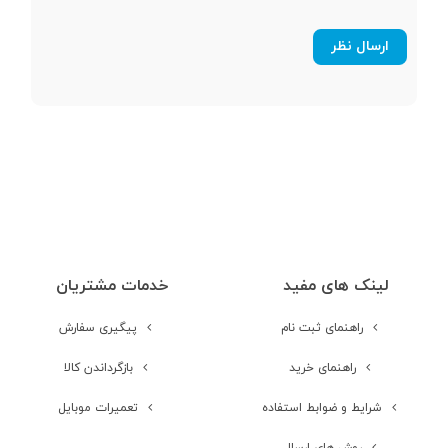
صفحه نمایش
صفحه نمایش
رنگی
صفحه نمایش
لمسی
نوع صفحه نمایش
OLED
لینک های مفید
خدمات مشتریان
اندازه صفحه
6.4 اینچ
نمایش
راهنمای ثبت نام
پیگیری سفارش
راهنمای خرید
بازگرداندن کالا
رزولوشن صفحه
1080x2340 پیکسل
نمایش
شرایط و ضوابط استفاده
تعمیرات موبایل
روش های ارسال