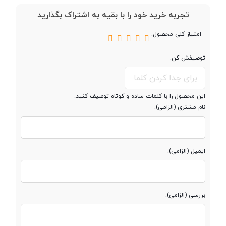
تجربه خرید خود را با بقیه به اشتراک بگذارید
پردازنده گرافیکی
Mali-T720 MP2 GPU<br />
امتیاز کلی محصول:
توصیفش کن:
حافظه
این محصول را با کلمات ساده و کوتاه توصیف کنید.
حافظه داخلی
32 گیگابایت
نام مشتری (الزامی):
مقدار RAM
3 گیگابایت
ایمیل (الزامی):
پشتیبانی از کارت
microSD
حافظه جانبی
بررسی (الزامی):
حداکثر ظرفیت
128 گیگابایت
کارت حافظه