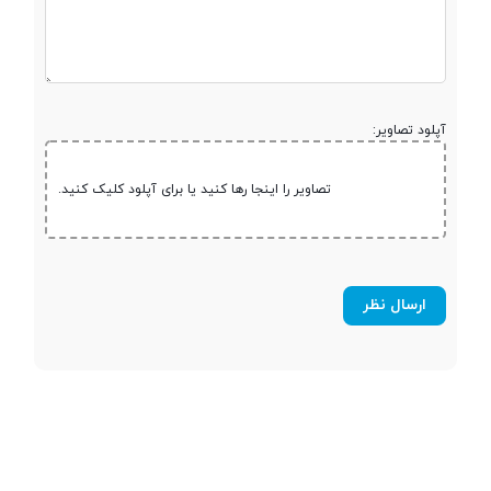
صفحه نمایش
آپلود تصاویر:
صفحه نمایش
دارد
رنگی
تصاویر را اینجا رها کنید یا برای آپلود کلیک کنید.
صفحه نمایش
لمسی
نوع صفحه نمایش
LCD IPS
اندازه صفحه
6.4 اینچ
نمایش
رزولوشن صفحه
1280x720 پیکسل<br />