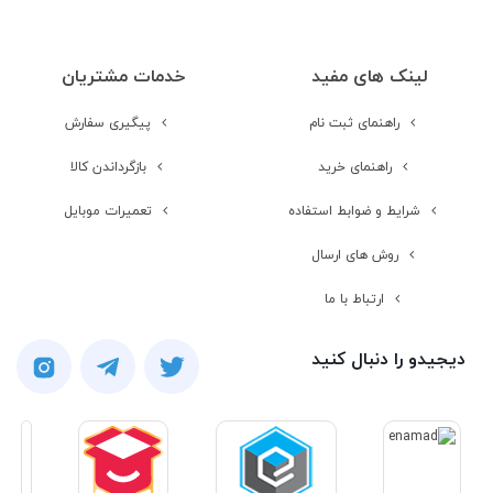
نمایش
لینک های مفید
خدمات مشتریان
تراکم پیکسلی
229 پیکسل بر اینچ<br />
راهنمای ثبت نام
پیگیری سفارش
سایر قابلیت‌های
قابلیت دریافت تا 5 لمس همزمان
راهنمای خرید
بازگرداندن کالا
صفحه نمایش
شرایط و ضوابط استفاده
تعمیرات موبایل
روش های ارسال
مخابرات و ارتباطات
ارتباط با ما
شبکه 2G
GSM 850 / 900 / 1800 / 1900
دیجیدو را دنبال کنید
شبکه 3G
HSDPA 850 / 900 / 1900 / 2100
شبکه 4G
LTE band 1|2100, 3|1800, 7|2600,