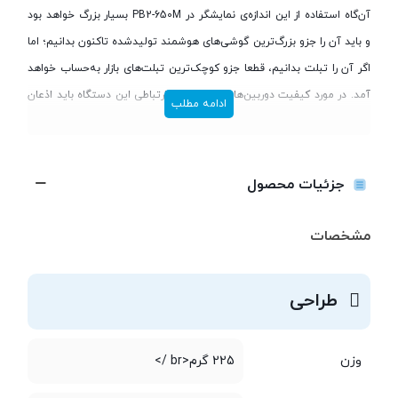
آن‌گاه استفاده از این اندازه‌ی نمایشگر در PB2-650M بسیار بزرگ خواهد بود
و باید آن را جزو بزرگ‌ترین گوشی‌های هوشمند تولیدشده تاکنون بدانیم؛ اما
اگر آن را تبلت بدانیم، قطعا جزو کوچک‌ترین تبلت‌های بازار به‌حساب خواهد
آمد. در مورد کیفیت دوربین‌ها و قابلیت‌های ارتباطی این دستگاه باید اذعان
ادامه مطلب
کرد که به گوشی‌های هوشمند شباهت بیشتری دارد. لنوو حسگرهایی را با
کیفیت 13 و 5 مگاپیکسل برای دوربین این محصول به کار برده که کیفیت
قابل‌قبولی دارند. همچنین این فبلت دارای دو شیار سیم‌کارت در قطع میکرو
جزئیات محصول
است و از شبکه‌های ارتباطی 3G و 4G پشتیبانی می‌کند. لنوو سخت‌افزاری
را در PB2-650M به کار برده که نمی‌توان آن را محصولی پرچمدار دانست. این
مشخصات
تراشه مدل «MT8735 » از شرکت مدیاتک است که پردازنده‌ای چهار
هسته‌ای با سرعت 1.3 گیگاهرتز را در دل خود دارد؛ همچنین یک رم سه
طراحی
گیگابایتی، این مجموعه‌ی سخت‌افزاری را در پردازش اطلاعات همراهی
می‌کند. این محصول دارای 32 گیگابایت حافظه‌ی داخلی است که
وزن
225 گرم<br />
خوشبختانه با توجه به پشتیبانی آن از کارت حافظه‌ی microSD این میزان
تا 128 گیگابایت قابل افزایش خواهد بود. اندروید نسخه‌ی 6 موسوم به