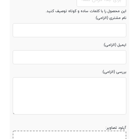
این محصول را با کلمات ساده و کوتاه توصیف کنید.
نام مشتری (الزامی):
مشخصات رم
حافظه رم
12 گیگابایت
ایمیل (الزامی):
نوع حافظه رم
DDR4 2666MHz
بررسی (الزامی):
قابلیت ارتقاء رم
مشخصات حافظه داخلی
حافظه داخلی H.D.D
1 ترابایت
آپلود تصاویر: