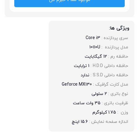
ویژگی ها:
سری پردازنده : 
Core i3
مدل پردازنده  : 
10110U
حافظه رم : 
12 گیگابایت
حافظه داخلی H.D.D : 
1 ترابایت
حافظه داخلی S.S.D : 
ندارد
مدل کارت گرافیک : 
Geforce MX130
نوع باتری : 
2 سلولی
ظرفیت باتری : 
35 وات ساعت
وزن  : 
1.75 کیلوگرم
اندازه صفحه نمایش : 
15.6 اینچ