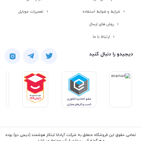
صفحه نمایش
لمسی
شرایط و ضوابط استفاده
تعمیرات موبایل
روش های ارسال
مشخصات کارت گرافیک
ارتباط با ما
دیجیدو را دنبال کنید
سازنده کارت
NVIDIA
گرافیک
مدل کارت گرافیک
Geforce MX130
حافظه اختصاصی
2 گیگابایت
کارت گرافیک
تمامی حقوق این فروشگاه متعلق به شرکت آپادانا ابتکار هوشمند (دیجی دو) بوده
اتصالات و امکانات
و هرگونه کپی برداری از آن ممنوع میباشد.