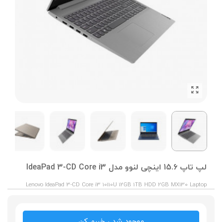
لپ تاپ 15.6 اینچی لنوو مدل IdeaPad 3-CD Core i3
Lenovo IdeaPad 3-CD Core i3 10110U 12GB 1TB HDD 2GB MX130 Laptop
موجود شد ، خبرم کن