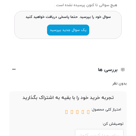
سازنده پردازنده
Intel
هیچ سوالی تا کنون پرسیده نشده است .
سوال خود را بپرسید. حتما پاسخی دریافت خواهید کنید
سری پردازنده
Core i3
یک سوال جدید بپرسید
مدل پردازنده
10110U
تعداد هسته
2 هسته حقیقی + 2 هسته مجازی
بررسی ها
فرکانس پردازنده
2.1GHz
بدون نظر
تجربه خرید خود را با بقیه به اشتراک بگذارید
فرکانس پردازنده در
4.1GHz
حالت توربو
امتیاز کلی محصول:
حافظه کش
4 مگابایت
توصیفش کن:
(Cache)