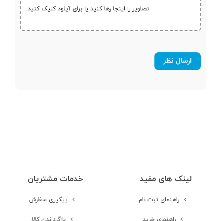
تصاویر را اینجا رها کنید یا برای آپلود کلیک کنید.
حافظه داخلی S.S.D
مشخصات صفحه نمایش
اندازه صفحه
15.6 اینچ
نمایش
نوع صفحه نمایش
TN
دقت صفحه
HD (1366×768)
نمایش
لینک های مفید
خدمات مشتریان
صفحه نمایش مات
راهنمای ثبت نام
پیگیری سفارش
راهنمای خرید
بازگرداندن کالا