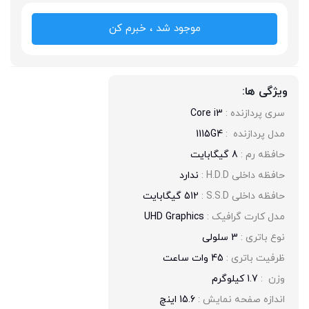
موجود شد ، خبرم کن
ویژگی ها:
سری پردازنده : 
Core i3
مدل پردازنده  : 
1115G4
حافظه رم : 
8 گیگابایت
حافظه داخلی H.D.D : 
ندارد
حافظه داخلی S.S.D : 
512 گیگابایت
مدل کارت گرافیک : 
UHD Graphics
نوع باتری : 
3 سلولی
ظرفیت باتری : 
45 وات ساعت
وزن  : 
1.7 کیلوگرم
اندازه صفحه نمایش : 
15.6 اینچ