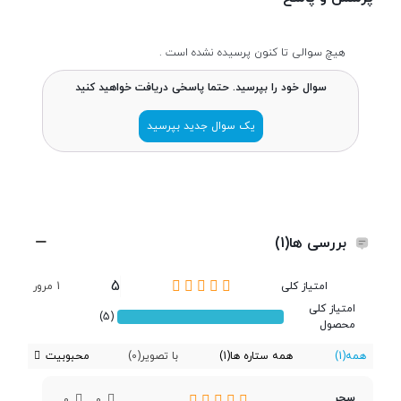
سازنده پردازنده
Intel
هیچ سوالی تا کنون پرسیده نشده است .
سوال خود را بپرسید. حتما پاسخی دریافت خواهید کنید
سری پردازنده
Core i3
یک سوال جدید بپرسید
مدل پردازنده
1115G4
تعداد هسته
2 هسته حقیقی + 2 هسته مجازی
بررسی ها(1)
فرکانس پردازنده
3.0GHz
5
امتیاز کلی
1 مرور
امتیاز کلی
(5)
محصول
فرکانس پردازنده در
4.1GHz
حالت توربو
همه
(1)
همه ستاره ها
(1)
با تصویر
(0)
محبوبیت
سحر
حافظه کش
6 مگابایت
0
0