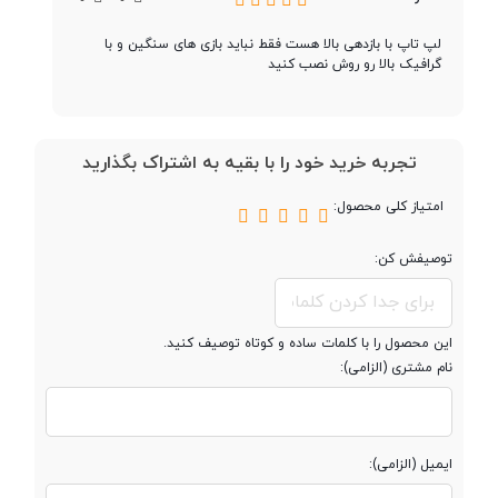
(Cache)
لپ تاپ با بازدهی بالا هست فقط نباید بازی های سنگین و با
گرافیک بالا رو روش نصب کنید
مشخصات رم
تجربه خرید خود را با بقیه به اشتراک بگذارید
حافظه رم
8 گیگابایت
امتیاز کلی محصول:
توصیفش کن:
نوع حافظه رم
DDR4 3200MHz
قابلیت ارتقاء رم
Up to 36GB
این محصول را با کلمات ساده و کوتاه توصیف کنید.
نام مشتری (الزامی):
مشخصات حافظه داخلی
ایمیل (الزامی):