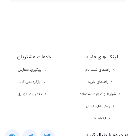
صفحه نمایش
لمسی
مشخصات کارت گرافیک
لینک های مفید
خدمات مشتریان
سازنده کارت
Intel
راهنمای ثبت نام
پیگیری سفارش
گرافیک
راهنمای خرید
بازگرداندن کالا
شرایط و ضوابط استفاده
تعمیرات موبایل
مدل کارت گرافیک
UHD Graphics
روش های ارسال
سایر قابلیت های
Up to 2GB Share
ارتباط با ما
کارت گرافیک
دیجیدو را دنبال کنید