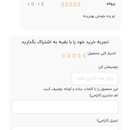
پروانه
حافظه کش
4 مگابایت
0
1
(Cache)
تو رده خودش بهترینه
مشخصات رم
تجربه خرید خود را با بقیه به اشتراک بگذارید
امتیاز کلی محصول:
حافظه رم
12 گیگابایت
توصیفش کن:
نوع حافظه رم
DDR4 2400MHz
این محصول را با کلمات ساده و کوتاه توصیف کنید.
قابلیت ارتقاء رم
up to 16GB
نام مشتری (الزامی):
مشخصات حافظه داخلی
ایمیل (الزامی):