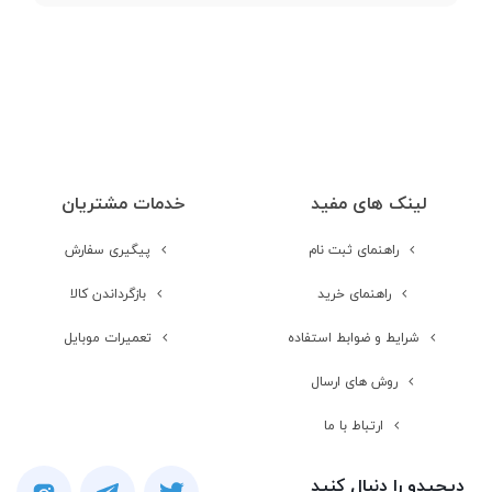
صفحه نمایش مات
صفحه نمایش
لمسی
مشخصات کارت گرافیک
لینک های مفید
خدمات مشتریان
راهنمای ثبت نام
پیگیری سفارش
سازنده کارت
AMD
گرافیک
راهنمای خرید
بازگرداندن کالا
شرایط و ضوابط استفاده
تعمیرات موبایل
مدل کارت گرافیک
VEGA 3
روش های ارسال
سایر قابلیت های
Up to 4GB Share
ارتباط با ما
کارت گرافیک
دیجیدو را دنبال کنید