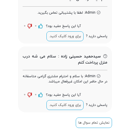
Admin:
لطفا با پشتیبانی تماس بگیرید.
تراشه
0
0
آیا این پاسخ مفید بود؟
پردازنده ‌مرکزی
Quad-core 1.2 GHz Cortex-A7
پاسخی دارید ?
برای ورود کلیک کنید.
فرکانس پردازنده
1.2 گیگاهرتز
‌مرکزی
سیدحمید حسینی زاده :
سلام می شه درب
منزل پرداخت کنم
پردازنده گرافیکی
PowerVR SGX544
Admin:
با سلام و احترام مشتری گرامی متاسفانه
در حال حاضر این امکان غیرفعال میباشد.
0
0
آیا این پاسخ مفید بود؟
حافظه
پاسخی دارید ?
برای ورود کلیک کنید.
حافظه داخلی
4 گیگابایت
نمایش تمام سوال ها