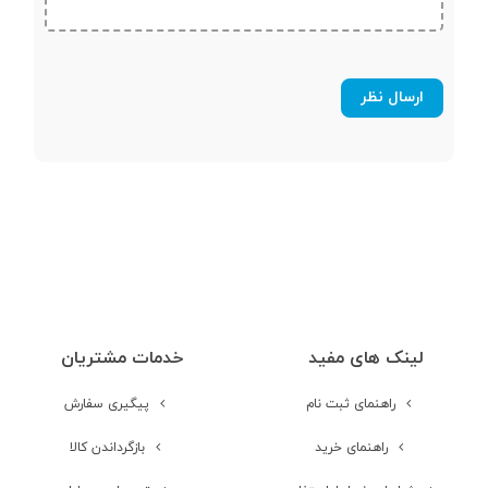
شبکه 2G
مشخصات شبکه
GSM 900 / 1800 / 1900 - SIM 1 & SIM
2
2G
شبکه 3G
مشخصات شبکه
HSDPA 900 / 2100 - SIM 1
3G
لینک های مفید
خدمات مشتریان
بلوتوث
راهنمای ثبت نام
پیگیری سفارش
فناوری مکان‌یابی (
راهنمای خرید
بازگرداندن کالا
GPS )