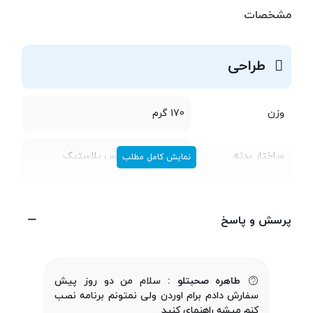
مشخصات
طراحی
وزن
170 گرم
ساختار بدنه
قاب پشتی از جنس پلاستیک
نمایش کامل مطلب
تعداد سیم کارت
دو سیم کارت
پرسش و پاسخ
ابعاد
9.9 × 66.7 × 134.2 میلی‌متر
طاهره صحبتلو :
سلام من دو روز پیش
سفارش دادم برام اوردن ولی نمتونم برنامه نصب
پردازنده
کنم میشه راهنمای کنید