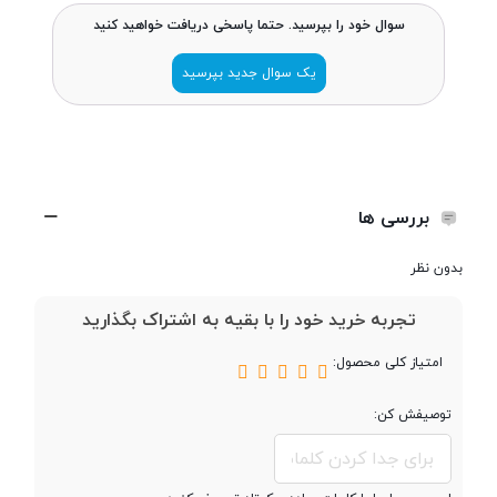
مقدار RAM
کمتر از 2 گیگابایت
سوال خود را بپرسید. حتما پاسخی دریافت خواهید کنید
یک سوال جدید بپرسید
پشتیبانی از کارت
microSD
حافظه جانبی
محفظه جداگانه
کارت حافظه
بررسی ها
بدون نظر
صفحه نمایش
تجربه خرید خود را با بقیه به اشتراک بگذارید
امتیاز کلی محصول:
صفحه نمایش
رنگی
توصیفش کن:
صفحه نمایش
لمسی