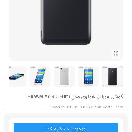
گوشی موبایل هوآوی مدل Huawei Y6 SCL-U31
Huawei Y6 SCL-U31 Dual SIM 8GB Mobile Phone
موجود شد ، خبرم کن