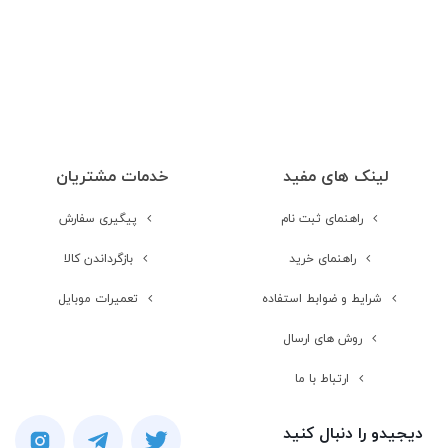
نوع سیم کارت
سايز ميکرو (12 × 15 ميلي‌متر)
شبکه های ارتباطی
3G
نوع بلوتوث
4.0
لینک های مفید
خدمات مشتریان
راهنمای ثبت نام
پیگیری سفارش
درگاه اتصال کابلی
micro USB v2.0
راهنمای خرید
بازگرداندن کالا
Wi-Fi 802.11 a/b/g/n/ac
Wi-Fi
شرایط و ضوابط استفاده
تعمیرات موبایل
روش های ارسال
دوربین
ارتباط با ما
دیجیدو را دنبال کنید