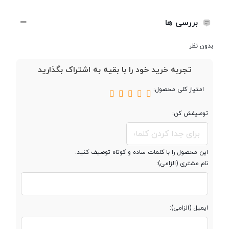
بررسی ها
حافظه
بدون نظر
حافظه داخلی
4 گیگابایت
تجربه خرید خود را با بقیه به اشتراک بگذارید
امتیاز کلی محصول:
مقدار RAM
کمتر از 2 گیگابایت
توصیفش کن:
پشتیبانی از کارت
microSDHC
حافظه جانبی
این محصول را با کلمات ساده و کوتاه توصیف کنید.
نام مشتری (الزامی):
حداکثر ظرفیت
32 گيگابايت
کارت حافظه
ایمیل (الزامی):
صفحه نمایش