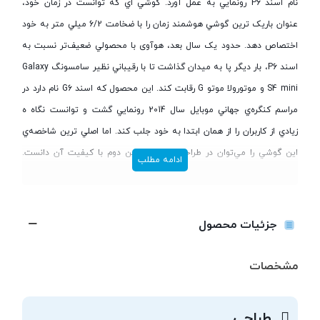
نام اسند P6 رونمايي به عمل آورد. گوشي اي که توانست در زمان خود،
عنوان باريک ترين گوشي هوشمند زمان را با ضخامت 6/2 ميلي متر به خود
اختصاص دهد. حدود يک سال بعد، هوآوی با محصولي ضعيف‌تر نسبت به
اسند P6، بار ديگر پا به ميدان گذاشت تا با رقيباني نظير سامسونگ Galaxy
S4 mini و موتورولا موتو G رقابت کند. اين محصول که اسند G6 نام دارد در
مراسم کنگره‌ي جهاني موبايل سال 2014 رونمايي گشت و توانست نگاه ه
زيادي از کاربران را از همان ابتدا به خود جلب کند. اما اصلي ترين شاخصه‌ي
اين گوشي را مي‌توان در طراحي زيبا و دوربين دوم با کيفيت آن دانست.
ادامه مطلب
ويژگي‌هايي که برگ برنده‌ي اين گوشي نسبت به ساير ميان رده ها مي‌باشد.
در مجموع هواوي اسند G6 حس يک گوشي ارزان قيمت را به خود گرفته و
حس تجملي‌اي که در P6 وجود داشت، به هيچ عنوان در آن ديده نمي‌شود.
جزئیات محصول
مشخصات
طراحی