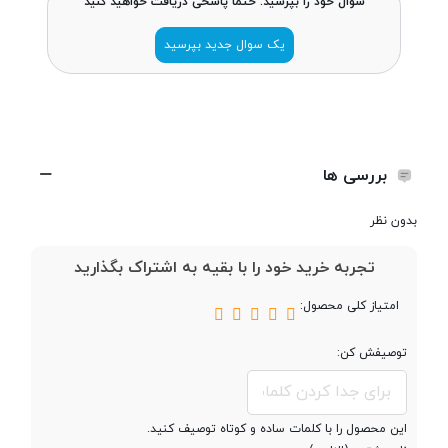
سوال خود را بپرسید. حتما پاسخی دریافت خواهید کنید
ضخامت
تا شده : 11.1 میلی متر - تا نشده : 5.4
یک سوال جدید بپرسید
میلی متر
وزن
255 گرم / 257 گرم
بررسی ها
تعداد سیم کارت
دو سیم کارت
بدون نظر
تجربه خرید خود را با بقیه به اشتراک بگذارید
پردازنده
امتیاز کلی محصول:
تراشه
توصیفش کن:
پردازنده ‌مرکزی
هشت هسته‌ای
این محصول را با کلمات ساده و کوتاه توصیف کنید.