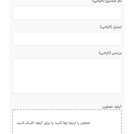
نام مشتری (الزامی):
فرکانس پردازنده
1x2.84 GHz Kryo 680 & 3x2.42 GHz
‌مرکزی
Kryo 680 & 4x1.80 GHz Kryo 680
ایمیل (الزامی):
پردازنده گرافیکی
Adreno 660
بررسی (الزامی):
حافظه
حافظه داخلی
512 گیگابایت
نوع حافظه داخلی
UFS
آپلود تصاویر:
مقدار RAM
8 گیگابایت
تصاویر را اینجا رها کنید یا برای آپلود کلیک کنید.
پشتیبانی از کارت
Nano Memory