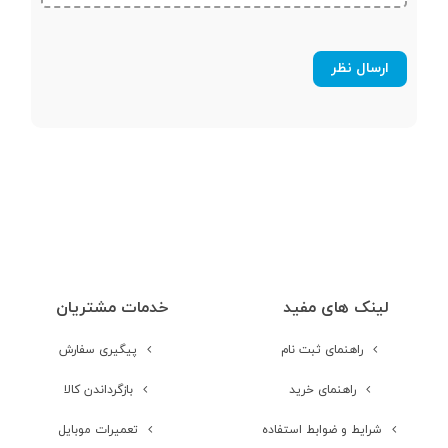
حافظه جانبی
محفظه جداگانه
کارت حافظه
حداکثر ظرفیت
256 گیگابایت
کارت حافظه
صفحه نمایش
لینک های مفید
خدمات مشتریان
صفحه نمایش
رنگی
راهنمای ثبت نام
پیگیری سفارش
راهنمای خرید
بازگرداندن کالا
صفحه نمایش
لمسی
شرایط و ضوابط استفاده
تعمیرات موبایل