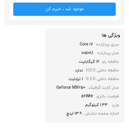
موجود شد ، خبرم کن
ویژگی ها:
سری پردازنده : 
Core i7
مدل پردازنده  : 
10510U
حافظه رم : 
16 گیگابایت
حافظه داخلی H.D.D : 
ندارد
حافظه داخلی S.S.D : 
1 ترابایت
مدل کارت گرافیک : 
Geforce MX250
ظرفیت باتری : 
56WHr
وزن  : 
1.33 کیلوگرم
اندازه صفحه نمایش : 
13.9 اینچ