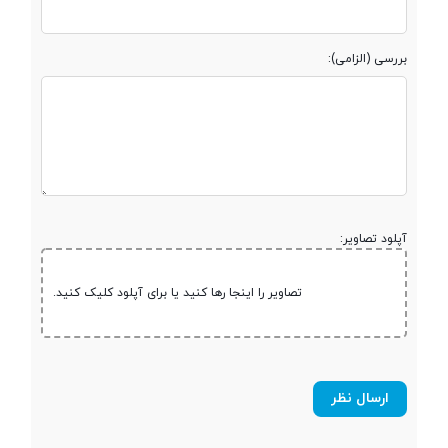
مقدار RAM
3 گیگابایت
بررسی (الزامی):
پشتیبانی از کارت
microSD
حافظه جانبی
حداکثر ظرفیت
200 گیگابایت
کارت حافظه
آپلود تصاویر:
صفحه نمایش
تصاویر را اینجا رها کنید یا برای آپلود کلیک کنید.
صفحه نمایش
رنگی
صفحه نمایش
لمسی