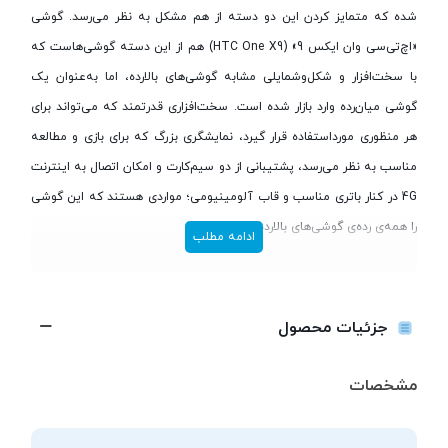
شده که متمایز کردن این دو دسته از هم مشکل به نظر می‌رسد. گوشی
«اچ‌تی‌سی وان ایکس 9» (HTC One X9) هم از این دسته گوشی‌هاست که
با سخت‌افزار و شکل‌و‌شمایلی مشابه گوشی‌های بالارده، اما به‌عنوان یک
گوشی میان‌رده وارد بازار شده است. سخت‌افزاری قدرتمند که می‌تواند برای
هر منظوری مورداستفاده قرار گیرد، نمایشگری بزرگ که برای بازی و مطالعه
مناسب به نظر می‌رسد، پشتیبانی از دو سیم‌کارت و امکان اتصال به اینترنت
4G در کنار باتری مناسب و قاب آلومینیومی؛ مواردی هستند که این گوشی
را همه‌ی رده‌ی گوشی‌های بالارده قرار می‌دهد.
ادامه مطلب
انتخاب یکی از قدرتمندترین تراشه‌های تولیدی شرکت مدیاتک با نام «هلیو
ایکس10» (Helio X10) برای این گوشی تضمین‌کننده‌ی قدرت پردازشی HTC
جزئیات محصول
X9 در انجام هرگونه عملیاتی است. در کنار این پردازنده‌ی اصلی 8 هسته‌ای،
سه گیگابایت رم برای این گوشی در نظر گرفته‌شده است. همچنین به 32
مشخصات
گیگابایت حافظه‌ی داخلی مجهز شده که به کمک کارت حافظه‌ی جانبی تا
200 گیگابایت دیگر هم قابلیت افزایش دارد. این گوشی از دو سیم‌کارت