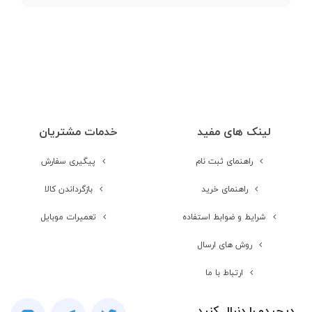
نوع صفحه نمایش
LCD
اندازه صفحه
5.5 اینچ
نمایش
لینک های مفید
خدمات مشتریان
رزولوشن صفحه
1920 × 1080 | FullHD
نمایش
راهنمای ثبت نام
پیگیری سفارش
راهنمای خرید
بازگرداندن کالا
تراکم پیکسلی
401 پیکسل بر هر اینچ
شرایط و ضوابط استفاده
تعمیرات موبایل
تعداد رنگ
16 میلیون رنگ
روش های ارسال
ارتباط با ما
محافظت از صفحه
Corning Gorilla Glass 4
نمایش
دیجیدو را دنبال کنید