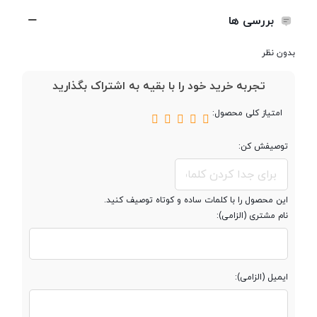
617
بررسی ها
پردازنده ‌مرکزی
Quad-core Cortex-A53 + Quad-
بدون نظر
core Cortex-A53
تجربه خرید خود را با بقیه به اشتراک بگذارید
نوع پردازنده
64 بیت
امتیاز کلی محصول:
فرکانس پردازنده
1.5 و 1.2 گیگاهرتز
توصیفش کن:
‌مرکزی
این محصول را با کلمات ساده و کوتاه توصیف کنید.
پردازنده گرافیکی
Adreno 405
نام مشتری (الزامی):
حافظه
ایمیل (الزامی):
حافظه داخلی
32 گیگابایت