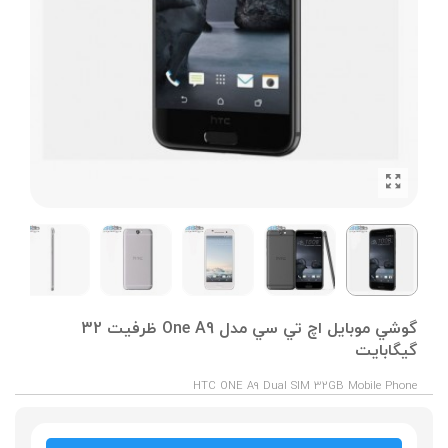
گوشي موبايل اچ تي سي مدل One A9 ظرفیت 32
گیگابایت
HTC ONE A9 Dual SIM 32GB Mobile Phone