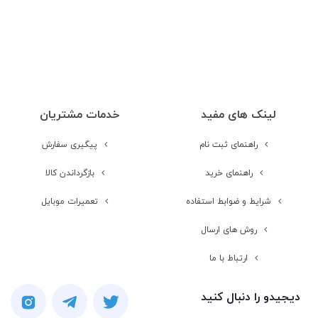
صفحه نمایش
لمسی
نوع صفحه نمایش
OLED
اندازه صفحه
5.0 اینچ
لینک های مفید
خدمات مشتریان
نمایش
راهنمای ثبت نام
پیگیری سفارش
رزولوشن صفحه
1920 × 1080 | FullHD
راهنمای خرید
بازگرداندن کالا
نمایش
شرایط و ضوابط استفاده
تعمیرات موبایل
تراکم پیکسلی
441 پیکسل بر هر اینچ
روش های ارسال
ارتباط با ما
تعداد رنگ
16 میلیون رنگ
دیجیدو را دنبال کنید
محافظت از صفحه
Corning Gorilla Glass 3