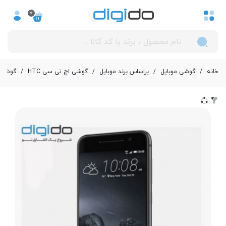
0
خانه
/
گوشی موبایل
/
بر‌اساس برند موبایل
/
گوشی اچ تی سی HTC
/
گوشي موباي