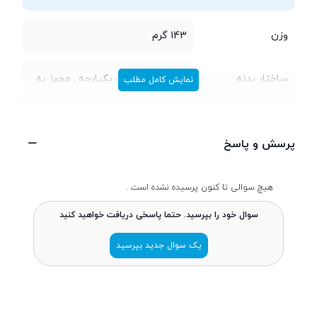
وزن
143 گرم
ساختار بدنه
بدنه‌ی تمام فلزی یکپارچه , مجهز به
نمایش کامل مطلب
حس‌گر اثر انگشت (Fingerprint
Sensor)
پرسش و پاسخ
تعداد سیم کارت
تک سیم کارت
هیچ سوالی تا کنون پرسیده نشده است .
ابعاد
7.3 × 70.8 × 145.8 میلی‌متر
سوال خود را بپرسید. حتما پاسخی دریافت خواهید کنید
یک سوال جدید بپرسید
پردازنده
تراشه
Qualcomm MSM8952 Snapdragon