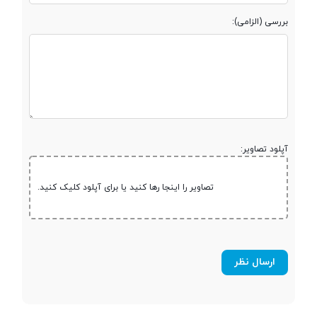
بررسی (الزامی):
مقدار RAM
3 گیگابایت
پشتیبانی از کارت
microSD
حافظه جانبی
حداکثر ظرفیت
200 گیگابایت
آپلود تصاویر:
کارت حافظه
تصاویر را اینجا رها کنید یا برای آپلود کلیک کنید.
صفحه نمایش
صفحه نمایش
رنگی