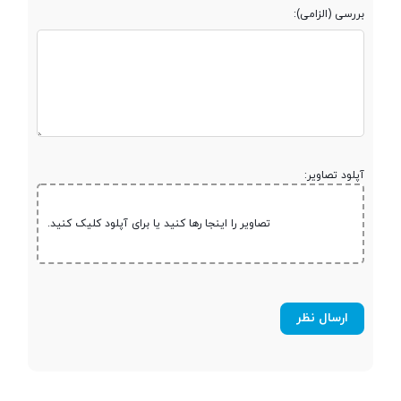
پشتیبانی از کارت
microSD
بررسی (الزامی):
حافظه جانبی
حداکثر ظرفیت
32 گیگابایت
کارت حافظه
آپلود تصاویر:
صفحه نمایش
تصاویر را اینجا رها کنید یا برای آپلود کلیک کنید.
صفحه نمایش
رنگی
صفحه نمایش
لمسی
نوع صفحه نمایش
LCD