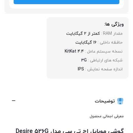
ویژگی ها:
مقدار RAM : 
کمتر از 2 گیگابایت
حافظه داخلی : 
16 گیگابایت
نسخه سیستم عامل : 
4.4 KitKat
شبکه های ارتباطی : 
3G
اندازه صفحه نمایش : 
IPS
توضیحات
معرفی اجمالی محصول
گوشی موبایل اچ تی سی مدل Desire 526G