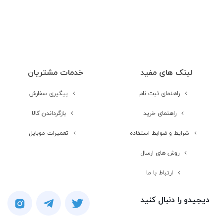
اندازه صفحه
IPS
نمایش
رزولوشن صفحه
960 × 540
لینک های مفید
خدمات مشتریان
نمایش
راهنمای ثبت نام
پیگیری سفارش
تراکم پیکسلی
234 پیکسل بر هر اینچ<br />
راهنمای خرید
بازگرداندن کالا
شرایط و ضوابط استفاده
تعمیرات موبایل
تعداد رنگ
16 میلیون رنگ
روش های ارسال
محافظت از صفحه
ارتباط با ما
نمایش
دیجیدو را دنبال کنید
سایر قابلیت‌های
قابلیت دریافت تا 5 لمس همزمان
صفحه نمایش