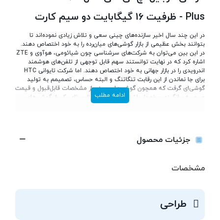
Plus - ظرفیت 16 گیگابایت دو سیم کارت
در این چند سال اخیر سازنده‌های چینی سعی و تلاش زیادی نموده‌اند تا
بتوانند بخش عظیمی از بازار گوشی‌های میان‌رده را به خود اختصاص دهند.
در این بین می‌توان به شرکت‌های سرشناسی چون شیائومی، هوآوی و ZTE
اشاره کرد که در نهایت توانستند سهم قابل توجهی از تلفن‌های هوشمند
اندرویدی را در بازار جهانی به خود اختصاص دهند. اما شرکت تایوانی HTC
برای جا نماندن از این رقابت تنگاتنگ و البته حساس، تصمیمم به تولید
گوشی‌ای گرفت که همچون گوشی‌های چینی از مشخصات قابل‌قبول و قیمت
ادامه مطلب
وسوسه برانگیزی برخوردار باشد. دیزایر 526G پلاس نام یکی از گوشی‌های
خوش‌قیمت و با امکانات HTC است که ارزش خرید بالایی دارد. این
میان‌رده‌ی تایوانی به یک نمایشگر 4.7 اینچی مجهز شده که رزولوشن
مناسب 960×540 پیکسل را به نمایش می‌گذارد. (کمتر از HD) مغر متفکر این
گوشی را یک پردازنده‌ی هشت هسته‌ای با توان پردازش 1.7 گیگاهرتز تشکیل
جزئیات محصول
می‌دهد که یک رم یک گیگابایتی آن را همراهی می‌کند. همچنین 16
گیگابایت حافظه‌ی داخلی برای این دستگاه در نظر گرفته شده است. با
مقایسه‌ی دیزایر 526G پلاس با رقبای هم قیمت خود، متوجه خواهید شد
مشخصات
که حافظه‌ی داخلی این گوشی دو برابر بیشتر از غالب گوشی‌های میان رده‌ی
بازار است. با وجود حافظه‌ی داخلی زیاد این گوشی، HTC برای آن از شیار
کارت حافظه‌ی microSD در نظر گرفته است. بدین ترتیب کاربران قادر
خواهند بود حافظه‌ی این گوشی را تا 32 گیگابایت افزایش دهند. اندروید
طراحی
کیت‌کت به صورت پیش فرض توسط این گوشی اجرا می‌شود و HTC رابط
کاربری خود را بر سیستم عامل این گوشی اعمال کرده است. دوربین اصلی