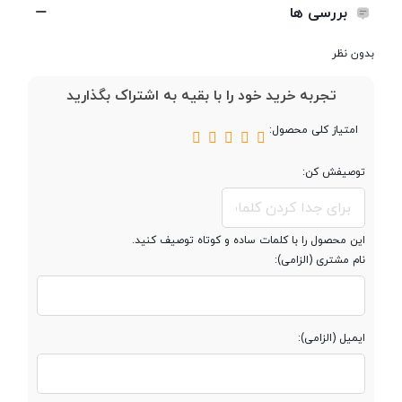
بررسی ها
نوع پردازنده
32 بیت
بدون نظر
تجربه خرید خود را با بقیه به اشتراک بگذارید
فرکانس پردازنده
1.7 گیگاهرتز
‌مرکزی
امتیاز کلی محصول:
پردازنده گرافیکی
Mali-450MP4
توصیفش کن:
این محصول را با کلمات ساده و کوتاه توصیف کنید.
حافظه
نام مشتری (الزامی):
حافظه داخلی
16 گیگابایت
ایمیل (الزامی):
مقدار RAM
کمتر از 2 گیگابایت