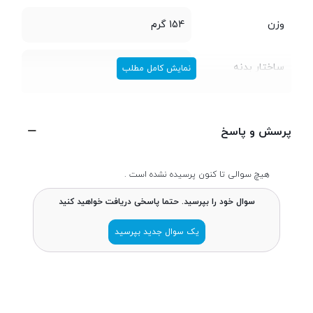
این گوشی را یک حسگر 8 مگاپیکسلی همراه با فلاش LED و دوربین سلفی
آن را یک حسگر 2 مگاپیکسلی تشکیل می‌دهد. در نهایت در زیر قاب پشتی
وزن
154 گرم
این گوشی یک باتری لیتیوم یونی با ظرفیت 2000 میلی آمپر ساعت قرار
گرفته که توسط کاربران قابل تعویض است.
ساختار بدنه
پلاستیک
نمایش کامل مطلب
تعداد سیم کارت
دو سیم کارت
پرسش و پاسخ
ابعاد
9.9 × 69.8 × 139.8 میلی‌متر
هیچ سوالی تا کنون پرسیده نشده است .
سوال خود را بپرسید. حتما پاسخی دریافت خواهید کنید
پردازنده
یک سوال جدید بپرسید
تراشه
Mediatek MT6592
پردازنده ‌مرکزی
Octa-Core Cortex-A7 CPU