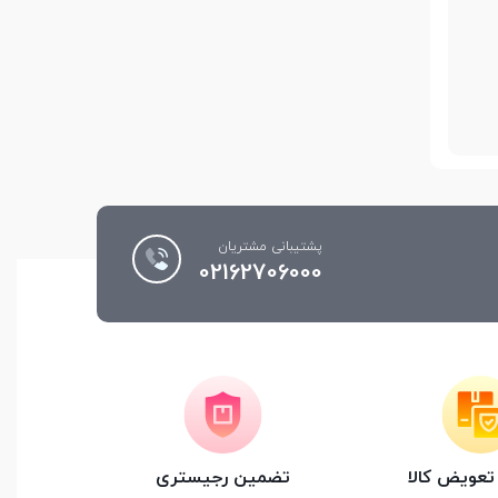
پشتیبانی مشتریان
02162706000
عویض کالا
تضمین رجیستری