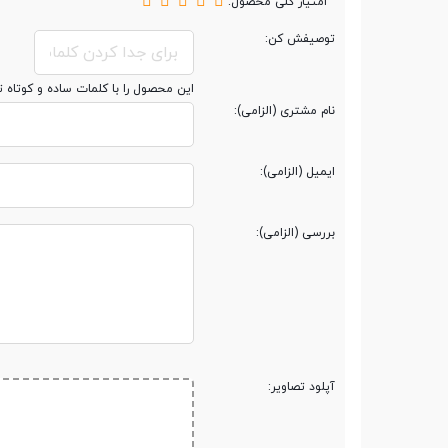
امتیاز کلی محصول:
توصیفش کن:
پردازنده گرافیکی
PowerVR G6200 GPU
این محصول را با کلمات ساده و کوتاه 
نام مشتری (الزامی):
حافظه
ایمیل (الزامی):
حافظه داخلی
16 گیگابایت
بررسی (الزامی):
مقدار RAM
2 گیگابایت
پشتیبانی از کارت حافظه
microSD
جانبی
آپلود تصاویر:
حداکثر ظرفیت کارت
2 ترابایت
حافظه