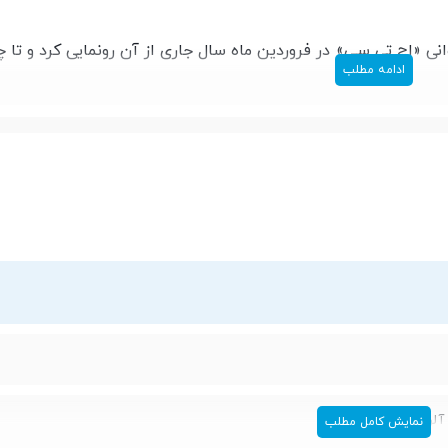
یوانی «اچ تی سی» در فروردین ماه سال جاری از آن رونمایی کرد و تا چ
ادامه مطلب
ن گوشی موبایل با داشتن امکانات مختلفی همچون پشتیبانی از نسل 
بین اصلی 13 مگاپیکسل و بدنه‌ای از جنس آلومینیوم در دسته محصولات میان‌رده قرار می‌
ساخت این محصول از صفحه‌نمایشی 5 اینچی با رزولوشن 1080 در 1920 بهره گرفته شده است که با توجه به
پیکسلی 441 پیکسل بر هر اینچ را به نمایش می‌گذارد. این نمایشگر از نوع LCD است و برای افزایش است
از کارت حافظه نمی‌تواند فضای کافی برای ذخیره‌سازی حجم زیا
دهد. با توجه به همین مسئله شما می‌توانید با استفاده از یک کارت
 تا 2 ترابایت افزایش داده و بسیاری از فایل‌های مورد نیاز خود را در گوشی موبایل خود 
داشته باشید. وان اس 9 در کنار 16 گیگابایت حافظه داخلی و 2 گیگابایت رم، تراشه‌ا
آلومینیوم
نمایش کامل مطلب