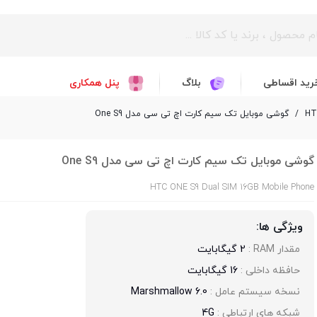
رید اقساطی
بلاگ
پنل همکاری
/
گوشی موبایل تک سیم کارت اچ تی سی مدل One S9
گوشی موبایل تک سیم کارت اچ تی سی مدل One S9
HTC ONE S9 Dual SIM 16GB Mobile Phone
ویژگی ها:
مقدار RAM : 
2 گیگابایت
حافظه داخلی : 
16 گیگابایت
نسخه سیستم عامل : 
Marshmallow 6.0
شبکه های ارتباطی : 
4G