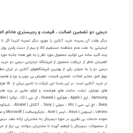
تعداد رنگ
16 میلیون رنگ
دیجی دو تضمین اصالت ، قیمت و رجیستری مادام ال
محافظت از صفحه
Corning Gorilla Glass 4
نمایش
دیگر وقت آن رسیده خرید آنلاین را جوری دیگر تجربه کنید! اگر تا 
اینترنتی به علت عدم مشاهده مستقیم کالا و بیم از دست رفتن پول ا
چند کلید ساده می توانید محصول مورد نظر را به طور همه جانبه مورد ب
سایر قابلیت‌های صفحه
قابلیت دریافت چند لمس هم
اطمینان خاطر از دریافت محصول از فروشگاه اینترنتی دیجی دو خرید 
نمایش
دیجی دو را به عنوان یکی از بهترین فروشگاه­های آنلاین در ایران مط
چهار اصل معتبر اصالت، تضمین قیمت، تعویض بی چون و چرا و همچنی
در خرید آنلاین
مخابرات و ارتباطات
های موبایل، تبلت، ساعت های هوشمند و لوازم جانبی در برند ها
نوع سیم کارت
سایز نانو (8.8 × 12.3 میلی‌متر)
Lenovo ، ایسوس
نموده خدمات بی نظیری در حوزه دیجیتال به مشتریان ارائه دهد. دیج
از محصولات دیجیتال را فراهم آورده تا مشتریان بتوانند بی نیاز از 
شبکه های ارتباطی
4G