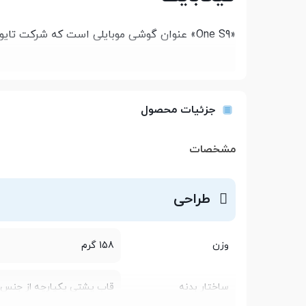
«One S9» عنوان گوشی موبایلی است که شرکت تا
بعد آن را در اختیار کاربران جهانی قرار داد. ای
اینترنت پرسرعت، دور
جزئیات محصول
مشخصات
طراحی
گیگابایتی در نظر گرفته است که بدون پشتیبانی 
فایل‌های صوتی و تصویری را در اختیار کاربران قرار 
وزن
158 گرم
نوع microSD این ظرفیت را
ساختار بدنه
قاب پشتی یکپارچه از جنس 