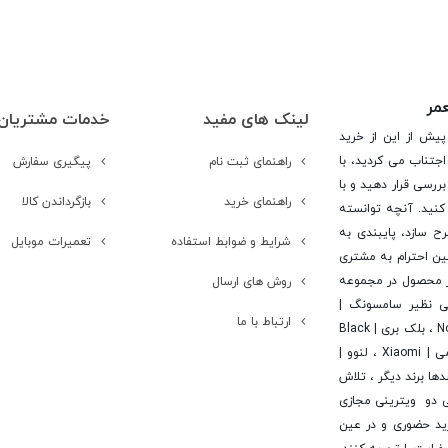
عمر
لینک های مفید
خدمات مشتریان
پیش از این از خرید
جتناب می کردید، با
راهنمای ثبت نام
پیگیری سفارش
ررسی قرار دهید و با
زمان
راهنمای خرید
بازگرداندن کالا
کنید. آنچه توانسته
رح سازد، پایبندی به
شرایط و ضوابط استفاده
تعمیرات موبایل
ن احترام به مشتری
 است. در این راستا این شرکت با تامین بیش از 15 هزار محصول در مجموعه
روش های ارسال
یی نظیر سامسونگ |
ارتباط با ما
Samsung ، اپل | Apple ، هوآوی | Huawei ، ال جی | LG ، نوکیا | Nokia ، بلک بری | Black
Berry ، اچ تی سی | Htc ، سونی | Sony ، آلکاتل | Alcatel ، شیائومی | Xiaomi ، لنوو |
 | Asus ، ایسر | Acer ، مایکروسافت | Microsoft و صدها برند دیگر ، تلاش
ی دو ویترینی مجازی
خرید حضوری و در عین