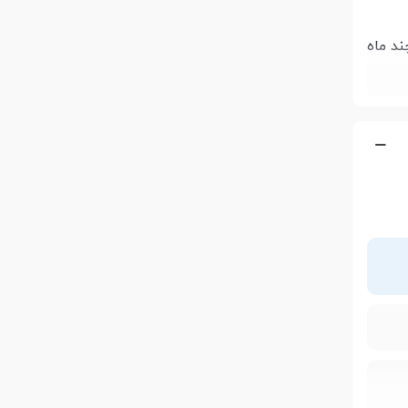
ند ماه
چهارم
گیرد. در
 ابعادش تراکم
قامت آن در برابر
ضربه‌های احتمالی از محافظ گوریلا گلس نوع 4 استفاده شده است. شرکت اچ تی سی برای این محصول حافظه داخلی 16
دی از
 حافظه
به همراه
ی بر پایه «MT6795» مدیاتک دارد که در