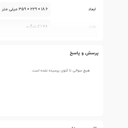
ابعاد
18.6 × 229 × 359 میلی متر
وزن
1.78 کیلوگرم
مشخصات پردازنده
پرسش و پاسخ
سازنده پردازنده
AMD
هیچ سوالی تا کنون پرسیده نشده است .
سری پردازنده
Ryzen 5
مدل پردازنده
5625U
تعداد هسته
6