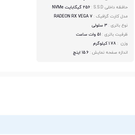
حافظه داخلی S.S.D : 
256 گیگابایت NVMe
مدل کارت گرافیک : 
RADEON RX VEGA 7
نوع باتری : 
3 سلولی
ظرفیت باتری : 
51 وات ساعت
وزن  : 
1.78 کیلوگرم
اندازه صفحه نمایش : 
15.6 اینچ