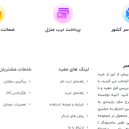
اسر کشور
پرداخت درب منزل
ضمانت ت
عمر
لینک های مفید
خدمات مشتریان
پیش از این از خرید
جتناب می کردید، با
راهنمای ثبت نام
پیگیری سفارش
ررسی قرار دهید و با
راهنمای خرید
بازگرداندن کالا
کنید. آنچه توانسته
رح سازد، پایبندی به
شرایط و ضوابط استفاده
تعمیرات موبایل
ن احترام به مشتری
 است. در این راستا این شرکت با تامین بیش از 15 هزار محصول در مجموعه
روش های ارسال
یی نظیر سامسونگ |
ارتباط با ما