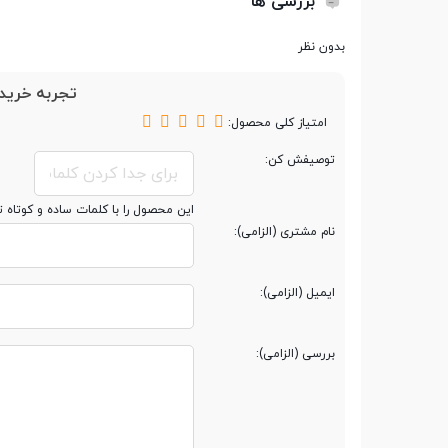
بررسی ها
تعداد رشته
12
بدون نظر
تجربه خرید 
فرکانس پردازنده
2.3GHz
امتیاز کلی محصول:
توصیفش کن:
فرکانس پردازنده در
4.3GHz
حالت توربو
این محصول را با کلمات ساده و کوتاه 
نام مشتری (الزامی):
حافظه کش (Cache)
16 مگابایت
ایمیل (الزامی):
مشخصات رم
بررسی (الزامی):
حافظه رم
8 گیگابایت