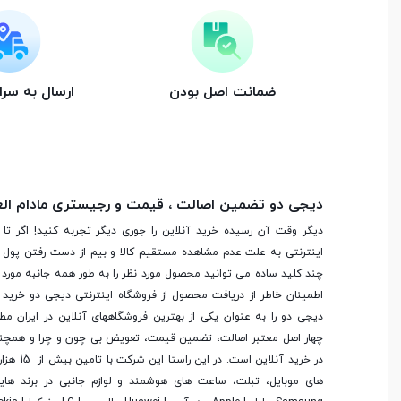
مشخصات صفحه نمایش
ضمانت اصل بودن
ارسال به سر
اندازه صفحه نمایش
15.6 اینچ
نوع صفحه نمایش
IPS
دیجی دو تضمین اصالت ، قیمت و رجیستری مادام ال
نرخ تازه سازی صفحه
60 هرتز
دیگر وقت آن رسیده خرید آنلاین را جوری دیگر تجربه کنید! اگر تا 
نمایش
اینترنتی به علت عدم مشاهده مستقیم کالا و بیم از دست رفتن پول ا
چند کلید ساده می توانید محصول مورد نظر را به طور همه جانبه مورد ب
دقت صفحه نمایش
(Full HD (1920×1080
اطمینان خاطر از دریافت محصول از فروشگاه اینترنتی دیجی دو خرید 
دیجی دو را به عنوان یکی از بهترین فروشگاه­های آنلاین در ایران مط
چهار اصل معتبر اصالت، تضمین قیمت، تعویض بی چون و چرا و همچنی
صفحه نمایش مات
در خرید آنلاین
های موبایل، تبلت، ساعت های هوشمند و لوازم جانبی در برند ها
صفحه نمایش لمسی