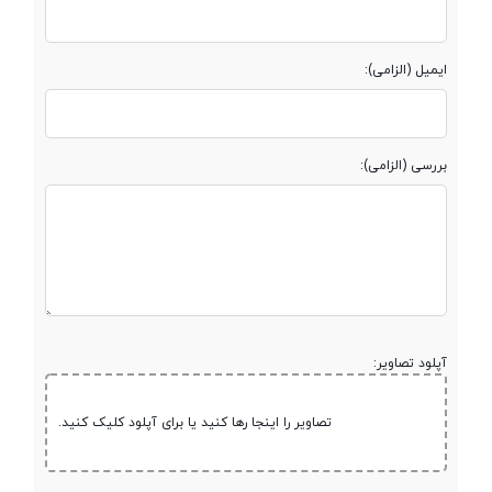
سایر مشخصات
ایمیل (الزامی):
نوع اتصال
بی سیم
نوع گوشی
دو گوشی
بررسی (الزامی):
مناسب برای
مکالمه - کاربری عمومی
رابط
بلوتوث
نسخه بلوتوث
5.2
آپلود تصاویر:
محدوده عملکرد
10 متر
تصاویر را اینجا رها کنید یا برای آپلود کلیک کنید.
مقاومت در برابر