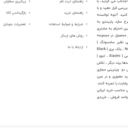
جتناب می کردید، با
راهنمای ثبت نام
پیگیری سفارش
ررسی قرار دهید و با
راهنمای خرید
بازگرداندن کالا
کنید. آنچه توانسته
رح سازد، پایبندی به
شرایط و ضوابط استفاده
تعمیرات موبایل
ن احترام به مشتری
 است. در این راستا این شرکت با تامین بیش از 15 هزار محصول در مجموعه
روش های ارسال
یی نظیر سامسونگ |
ارتباط با ما
Samsung ، اپل | Apple ، هوآوی | Huawei ، ال جی | LG ، نوکیا | Nokia ، بلک بری | Black
Berry ، اچ تی سی | Htc ، سونی | Sony ، آلکاتل | Alcatel ، شیائومی | Xiaomi ، لنوو |
 | Asus ، ایسر | Acer ، مایکروسافت | Microsoft و صدها برند دیگر ، تلاش
ی دو ویترینی مجازی
خرید حضوری و در عین
ایت را تجربه کنند.
لید کننده فضایی مناسب خرید ایرانی
ن واحد فروش ، خریدی