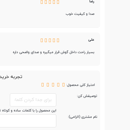
رضا
صدا و کیفیت خوب
حذف صدای محیط
(noise cancellation)
علی
مقاومت در برابر آب
بسیار راحت داخل گوش قرار میگیره و صدای واضحی داره
نشانگر شارژ
دیگر ویژگی ها
تجربه خرید 
SBC و همچنین HiFi
امتیاز کلی محصول:
توصیفش کن:
این محصول را با کلمات ساده و کوتاه 
نام مشتری (الزامی):