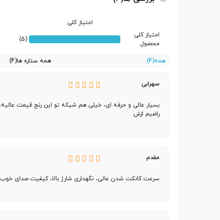
امتیاز کلی
سایر مشخصات
امتیاز کلی
(5)
محصول
همه
(4)
همه ستاره ها
(4)
نوع اتصال
بی سیم
سهرابی
نوع گوشی
دو گوشی
بسیار عالی و حرفه ای، خیلی هم شیکه تو این رنج قیمت عالیه،
راضیم ازش
مناسب برای
مکالمه - کاربری عمومی - گ
رابط
مقدم
بلوتوث
سرعت کانکت شدن عالی، نگهداری شارژ بالا، کیفیت صدای خوب
نسخه بلوتوث
5.2
محدوده عملکرد
10 متر