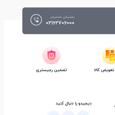
پشتیبانی مشتریان
02162706000
عویض کالا
تضمین رجیستری
دیجیدو را دنبال کنید