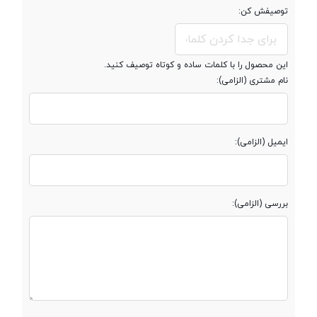
صفحه نمایش مات
توصیفش کن:
توضیحات صفحه
قابلیت چرخش 360 درجه ای
این محصول را با کلمات ساده و کوتاه توصیف کنید.
نمایش
نام مشتری (الزامی):
درایو نوری
ایمیل (الزامی):
وبکم
توضیحات وبکم
0.3 مگاپیکسلی
بررسی (الزامی):
مشخصات اسپیکر
بلندگوهای استریو داخلی با تکنولوژی
Dolby
کیبورد با نور پس
زمینه