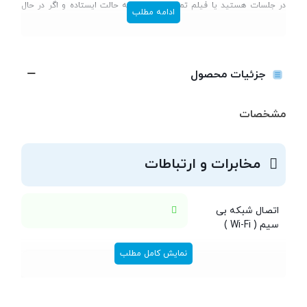
در جلسات هستید یا فیلم تماشا می‌کنید، به حالت ایستاده و اگر در حال
ادامه مطلب
حرکت هستید، به حالت تبلت از آن استفاده کنید. ضخامت این محصول
22.2 میلی‌متر است و وزن آن به 2.1 کیلوگرم می‌رسد. لنوو در این محصول
از یک کیبورد جزیره‌ای استفاده کرده که می‌توان به‌سادگی و با کمترین
جزئیات محصول
مشکل، مدت طولانی با آن تایپ کرد. پورت‌های این محصول از دو پورت USB
3.0 و یک HDMI تشکیل می‌شود. صفحه‌نمایش 15.6اینچی و لمسی Flex 3،
مشخصات
از نوع TFT LED-backlit LCD است و می‌تواند تصاویری با وضوح تصویر Full
HD را به نمایش درآورد. این لپ‌تاپ برای انجام کارهای نسبتا حرفه‌ای و
مخابرات و ارتباطات
سنگین طراحی شده است، به‌همین‌دلیل می‌توانیم توقع توان زیاد
سخت‌افزاری هم از آن داشته باشیم. پردازنده‌ی مرکزی Core i7 6500U اینتل،
اتصال شبکه بی
چیپ گرافیکی Nvidia Geforce 940M با 2 گیگابایت حافظه‌ی اختصاصی،
سیم ( Wi-Fi )
هشت گیگابایت رم و حافظه‌ی داخلی 1 ترابایتی از جمله مشخصات فنی این
محصول بوده که برای کاربری‌هایی مانند وب‌گردی، اجرای برنامه‌های آفیس،
نمایش کامل مطلب
نوع شبکه بی سیم
IEEE802.11b/g/n
گوش‌دادن به موسیقی و برخی بازی‌ها و سرگرمی‌های کوچک مناسب است.
( Wi-Fi )
یک باتری 3سلولی هم وظیفه‌ی توان‌رسانی به این دستگاه را دارد که تقریبا