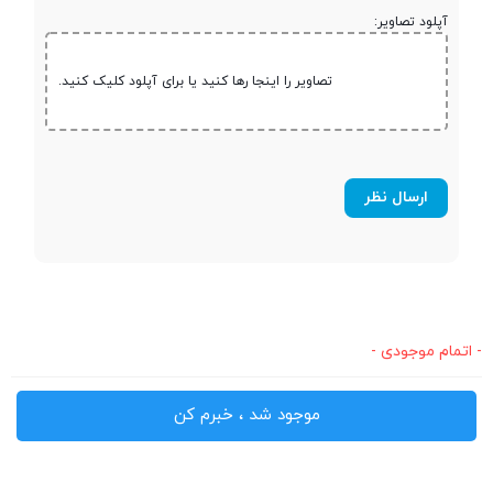
آپلود تصاویر:
مشخصات تاچ پد
پشتیبانی از فرمان های چند لمسی
تصاویر را اینجا رها کنید یا برای آپلود کلیک کنید.
حسگر تشخیص اثر
انگشت (finger
print)
کارت خوان
مودم
فاقد مودم
- اتمام موجودی -
پورت شبکه
Ethernet
موجود شد ، خبرم کن
توضیحات پورت
10/100/1000
شبکه Ethernet