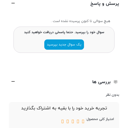
پرسش و پاسخ
برای یک روز کاری قادر به شارژدهی است. درمجموع اگر به دنبال خرید یک
لپ‌تاپ کوچک، سبک، خوش‌ساخت و خوش‌قیمت برای انجام کارهای معمول
سایر ویژگی‌ها
روزمره‌ی خود هستید، Flex 3 لنوو می‌تواند انتخاب مناسبی برای شما باشد.
هیچ سوالی تا کنون پرسیده نشده است .
سوال خود را بپرسید. حتما پاسخی دریافت خواهید کنید
ابعاد
22.2 × 255 × 385 میلی‌متر
یک سوال جدید بپرسید
حافظه Cache
4 مگابایت
ظرفیت حافظه
8 گیگابایت
RAM
بررسی ها
نوع حافظه RAM
DDR3
بدون نظر
تجربه خرید خود را با بقیه به اشتراک بگذارید
اندازه صفحه
15.6 اینچ
نمایش
امتیاز کلی محصول: