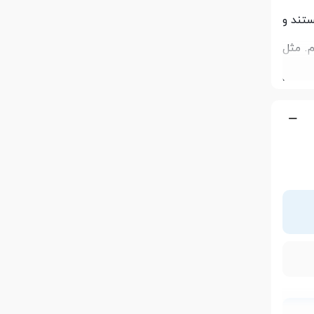
ستند و
م. مثل
 کاری
ز این
ر این
Bl آشنا کنیم لطفاً تا انتهای