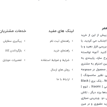
عمر
لینک های مفید
خدمات مشتریان
پیش از این از خرید
جتناب می کردید، با
راهنمای ثبت نام
پیگیری سفارش
ررسی قرار دهید و با
راهنمای خرید
بازگرداندن کالا
کنید. آنچه توانسته
رح سازد، پایبندی به
شرایط و ضوابط استفاده
تعمیرات موبایل
ن احترام به مشتری
 است. در این راستا این شرکت با تامین بیش از 15 هزار محصول در مجموعه
روش های ارسال
یی نظیر سامسونگ |
ارتباط با ما
Samsung ، اپل | Apple ، هوآوی | Huawei ، ال جی | LG ، نوکیا | Nokia ، بلک بری | Black
Berry ، اچ تی سی | Htc ، سونی | Sony ، آلکاتل | Alcatel ، شیائومی | Xiaomi ، لنوو |
 | Asus ، ایسر | Acer ، مایکروسافت | Microsoft و صدها برند دیگر ، تلاش
ی دو ویترینی مجازی
خرید حضوری و در عین