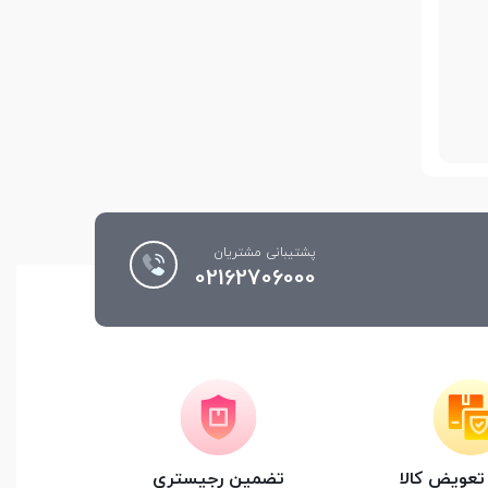
رتباط
ها یا
پشتیبانی مشتریان
02162706000
عویض کالا
تضمین رجیستری