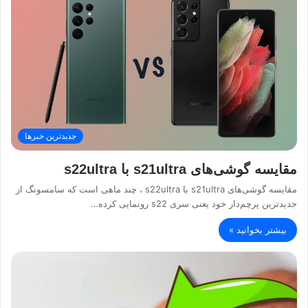
جدیدترین خبرها
مقایسه گوشی‌های s21ultra با s22ultra
مقایسه گوشی‌های s21ultra با s22ultra ، چند ماهی است که سامسونگ از
جدیدترین پرچم‌دار خود یعنی سری s22 رونمایی کرده…
بیشتر بخوانید »