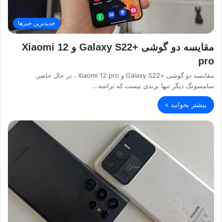
جدیدترین خبرها
مقایسه دو گوشی +Galaxy S22 و Xiaomi 12
pro
مقایسه دو گوشی +Galaxy S22 و Xiaomi 12 pro ، در حال حاضر،
سامسونگ دیگر تنها برندی نیست که تراشه…
بیشتر بخوانید »