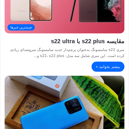
جدیدترین خبرها
مقایسه s22 plus با s22 ultra
سری s22 سامسونگ به‌عنوان پرچم‌دار جدید سامسونگ سروصدای زیادی
کرده است. این سری شامل سه مدل: s22، s22 plus و…
بیشتر بخوانید »