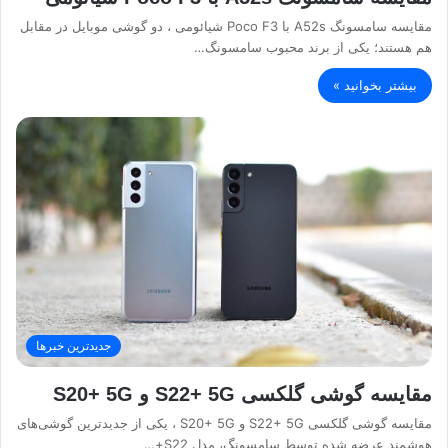
مقایسه سامسونگ A52s با Poco F3 شیائومی ، دو گوشی موبایل در مقابل
هم هستند؛ یکی از برند محبوب سامسونگ…
بیشتر بخوانید »
جدیدترین خبرها
مقایسه گوشی گلکسی S22+ 5G و S20+ 5G
مقایسه گوشی گلکسی S22+ 5G و S20+ 5G ، یکی از جدیدترین گوشی‌های
هوشمند عرضه شده توسط سامسونگ، مدل S22+…