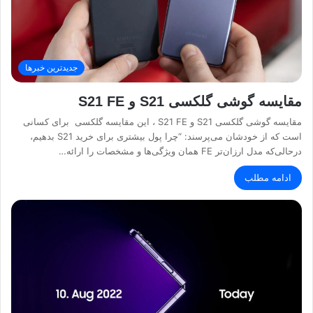
جدیدترین خبرها
مقایسه گوشی گلکسی S21 و S21 FE
مقایسه گوشی گلکسی S21 و S21 FE ، این مقایسه گلکسی برای کسانی
است که از خودشان می‌پرسند: “چرا پول بیشتری برای خرید S21 بدهیم،
درحالی‌که مدل ارزان‌تر FE همان ویژگی‌ها و مشخصات را ارائه…
ادامه مطلب