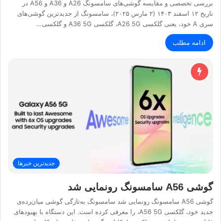
بررسی تخصصی و مقایسه گوشی‌های سامسونگ A26 و A36 و A56 در
تاریخ ۱۲ اسفند ۱۴۰۳ (۲ مارس ۲۰۲۵)، سامسونگ از جدیدترین گوشی‌های
سری A خود، یعنی گلکسی A26 5G، گلکسی A36 5G و گلکسی…
ادامه مطلب
جدیدترین خبرها
گوشی A56 سامسونگ رونمایی شد
گوشی A56 سامسونگ رونمایی شد سامسونگ به‌تازگی گوشی میان‌رده‌ی
جدید خود، گلکسی A56 5G، را معرفی کرده است. این دستگاه با بهبودهای