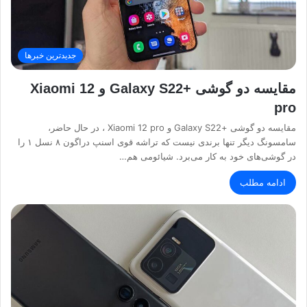
جدیدترین خبرها
مقایسه دو گوشی +Galaxy S22 و Xiaomi 12
pro
مقایسه دو گوشی +Galaxy S22 و Xiaomi 12 pro ، در حال حاضر،
سامسونگ دیگر تنها برندی نیست که تراشه قوی اسنپ دراگون ۸ نسل ۱ را
در گوشی‌های خود به کار می‌برد. شیائومی هم…
ادامه مطلب