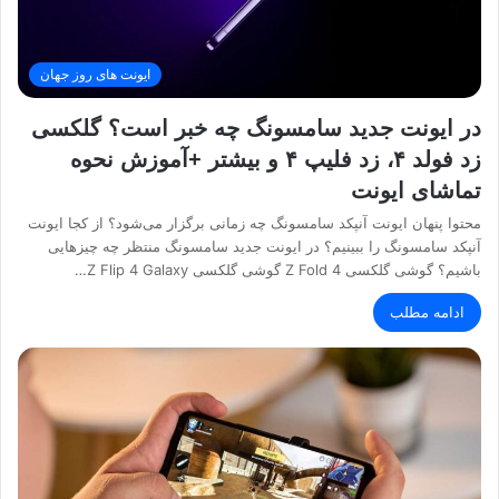
ایونت های روز جهان
در ایونت جدید سامسونگ چه خبر است؟ گلکسی
زد فولد ۴، زد فلیپ ۴ و بیشتر +آموزش نحوه
تماشای ایونت
محتوا پنهان ایونت آنپکد سامسونگ چه زمانی برگزار می‌شود؟ از کجا ایونت
آنپکد سامسونگ را ببینیم؟ در ایونت جدید سامسونگ منتظر چه چیزهایی
باشیم؟ گوشی گلکسی Z Fold 4 گوشی گلکسی Z Flip 4 Galaxy…
ادامه مطلب