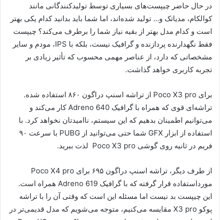
در حال حاضر چیپست‌های بسیاری توسط تولیدکنندگانی مانند
کوالکام، مدیاتک و… تولید شده‌اند، اما شما باید بدانید کدام یکی بهتر
است و کدام مدل بهتر از بقیه نیاز شما را برطرف می‌کند؟ چیپست
فقط نگهدارنده پردازنده و گرافیک نیست، بلکه با IPS، مودم و سایر
مشخصاتی که دارد، از عناصر مهمی محسوب که تأثیر زیادی بر
تجربه کاربری خواهد گذاشت.
برای Poco X3 pro از تراشه اسنپ دراگون ۸۶۰ استفاده شده.
تراشه‌ای قوی که همراه با گرافیک Adreno 640 کار می‌کند و
می‌توانیم اطمینان بدهیم که این سیستم، ناامیدتان نخواهد کرد. با
استفاده از ابزار GFX شما حتی می‌توانید از PUBG با سرعت ۹۰
فریم در ثانیه روی گوشی Poco X3 pro لذت ببرید.
از طرف دیگر، تراشه اسنپ دراگون ۶۹۵ برای Poco X4 pro
مورداستفاده قرار گرفته که با گرافیک Adreno 619 همراه است.
این چیپست بد نیست اما مسئله این است که وقتی آن را با تراشه
پوکو X3 pro مقایسه می‌کنیم، متوجه می‌شویم که مدل قدیمی‌تر در