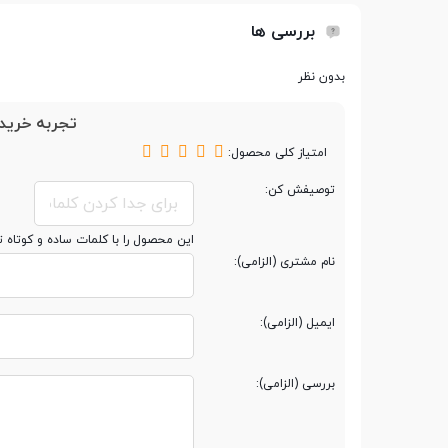
تعداد هسته
14
بررسی ها
تعداد رشته
20
بدون نظر
تجربه خرید 
فرکانس پردازنده
2.3GHz
امتیاز کلی محصول:
توصیفش کن:
فرکانس پردازنده در
4.7GHz
حالت توربو
این محصول را با کلمات ساده و کوتاه 
نام مشتری (الزامی):
حافظه کش (Cache)
24 مگابایت
ایمیل (الزامی):
مشخصات رم
بررسی (الزامی):
حافظه رم
16 گیگابایت