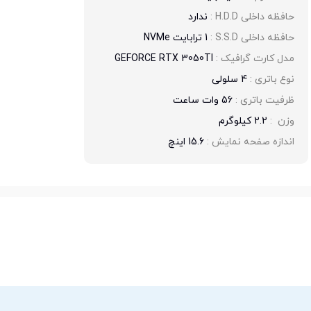
حافظه داخلی H.D.D : 
ندارد
حافظه داخلی S.S.D : 
1 ترابایت NVMe
مدل کارت گرافیک : 
GEFORCE RTX 3050TI
نوع باتری : 
4 سلولی
ظرفیت باتری : 
56 وات ساعت
وزن  : 
2.2 کیلوگرم
اندازه صفحه نمایش : 
15.6 اینچ