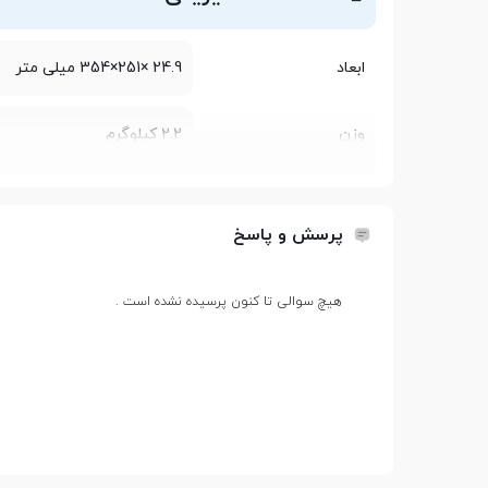
ابعاد
24.9 ×251×354 میلی متر
وزن
2.2 کیلوگرم
مشخصات پردازنده
پرسش و پاسخ
سازنده پردازنده
Intel
هیچ سوالی تا کنون پرسیده نشده است .
سری پردازنده
Core i7
مدل پردازنده
12700H