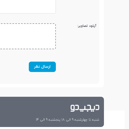
نوع حافظه رم
DDR5 4800MHz
آپلود تصاویر:
قابلیت ارتقاء رم
Up to 32GB
مشخصات حافظه داخلی
نوع حافظه داخلی
SSD
حافظه داخلی H.D.D
حافظه داخلی S.S.D
1 ترابایت NVMe
شنبه تا چهارشنبه 9 الی 18 پنجشنبه 9 الی 14
قابلیت ارتقاء حافظه