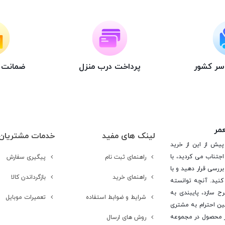
اسر کشور
پرداخت درب منزل
ضمانت ت
عمر
لینک های مفید
خدمات مشتریان
پیش از این از خرید
جتناب می کردید، با
راهنمای ثبت نام
پیگیری سفارش
ررسی قرار دهید و با
راهنمای خرید
بازگرداندن کالا
کنید. آنچه توانسته
رح سازد، پایبندی به
شرایط و ضوابط استفاده
تعمیرات موبایل
ن احترام به مشتری
 است. در این راستا این شرکت با تامین بیش از 15 هزار محصول در مجموعه
روش های ارسال