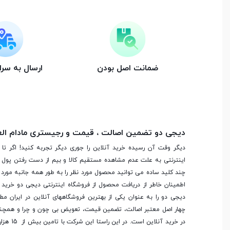
مشخصات صفحه نمایش
ضمانت اصل بودن
ارسال به سر
اندازه صفحه نمایش
15.6 اینچ
نوع صفحه نمایش
Wide View
دیجی دو تضمین اصالت ، قیمت و رجیستری مادام ال
نرخ تازه سازی صفحه
144 هرتز
دیگر وقت آن رسیده خرید آنلاین را جوری دیگر تجربه کنید! اگر تا 
نمایش
اینترنتی به علت عدم مشاهده مستقیم کالا و بیم از دست رفتن پول ا
چند کلید ساده می توانید محصول مورد نظر را به طور همه جانبه مورد ب
دقت صفحه نمایش
FULL HD (1920 × 1080)
اطمینان خاطر از دریافت محصول از فروشگاه اینترنتی دیجی دو خرید 
دیجی دو را به عنوان یکی از بهترین فروشگاه­های آنلاین در ایران مط
چهار اصل معتبر اصالت، تضمین قیمت، تعویض بی چون و چرا و همچنی
صفحه نمایش مات
در خرید آنلاین