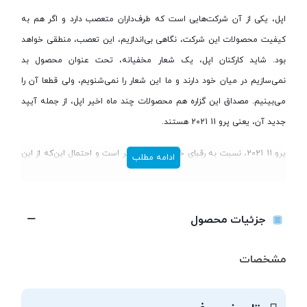
اپل، یکی از آن شرکت‌هایی است که طرف‌داران متعصب دارد و اگر هم به
کیفیت محصولات این شرکت، نگاهی بی‌اندازیم، این تعصب، منطقی خواهد
بود. شاید کارکنان اپل، یک شعار مخفیانه، تحت عنوان محصول بد
نمی‌سازیم در میان خود دارند و ما این شعار را نمی‌شنویم، ولی قطعا آن را
می‌بینیم. مصداق این گزاره هم محصولات چند ماه اخیر اپل، از جمله آیپد
جدید آن، یعنی پرو 11 2021 هستند.
پرو 11 2021، نسبت به رقبای خود، بسیار تواناتر است و احتمال این‌که از این
ادامه مطلب
رقبا، شکست بخورد، بسیار کم است. 11 که معرف 11 اینچ بوده و ما از این به
بعد، این آیپد را با همین عدد، معرفی می‌کنیم، شامل سخت‌افزاری قوی،
نمایشگری‌ بی‌نظیر، دوربینی توانا، باتری‌ای حجیم و طراحی‌ای دل‌ربا است، که
جزئیات محصول
آن را به یک محصول فوق‌العاده، بدل کرده‌اند و ما هر یک از این موارد را در
ادامه، بررسی خواهیم کرد.
مشخصات
مقدمه‌ای بر تشریح Apple iPad Pro 11 (2021)