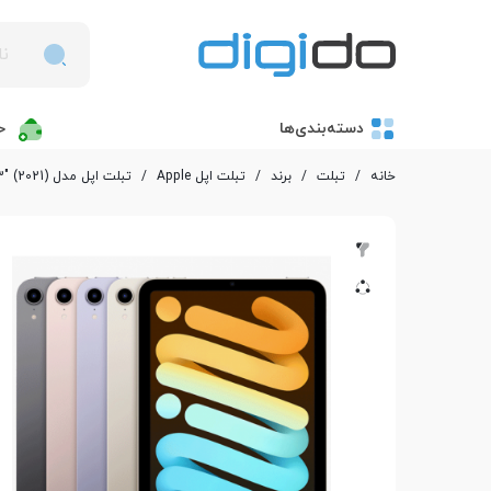
دسته‌بندی‌ها
خ
خانه
/
تبلت
/
برند
/
تبلت اپل Apple
/
تبلت اپل مدل iPad mini WiFi 8.3" (2021) ظرفیت 4/64 گیگابایت