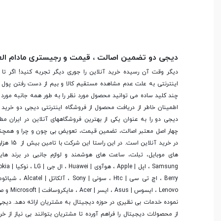
محافظت از صفحه
شیشه ضدخش، پوشش اولفوبی
نمایش
دیجی دو تضمین اصالت ، قیمت و رجیستری مادام ال
دیگر وقت آن رسیده خرید آنلاین را جوری دیگر تجربه کنید! اگر تا 
مخابرات و ارتباطات
اینترنتی به علت عدم مشاهده مستقیم کالا و بیم از دست رفتن پول ا
چند کلید ساده می توانید محصول مورد نظر را به طور همه جانبه مورد ب
اطمینان خاطر از دریافت محصول از فروشگاه اینترنتی دیجی دو خرید 
اتصال شبکه بی سیم (
Wi-Fi )
دیجی دو را به عنوان یکی از بهترین فروشگاه­های آنلاین در ایران مط
چهار اصل معتبر اصالت، تضمین قیمت، تعویض بی چون و چرا و همچنی
در خرید آنلاین
بلوتوث
های موبایل، تبلت، ساعت های هوشمند و لوازم جانبی در برند ها
نوع بلوتوث
نسخه 5.0
Lenovo ، ایسوس
نموده خدمات بی نظیری در حوزه دیجیتال به مشتریان ارائه دهد. دیج
فناوری مکان‌یابی ( GPS
از محصولات دیجیتال را فراهم آورده تا مشتریان بتوانند بی نیاز از 
)