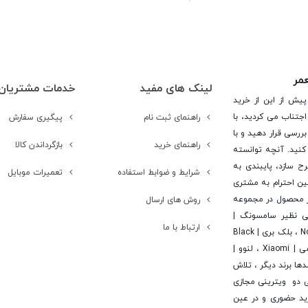
ک برای کاهش بازتاب نور و لکه دست
عمر
لینک های مفید
خدمات مشتریان
پیش از این از خرید
جتناب می کردید، با
راهنمای ثبت نام
پیگیری سفارش
ررسی قرار دهید و با
راهنمای خرید
بازگرداندن کالا
کنید. آنچه توانسته
رح سازد، پایبندی به
شرایط و ضوابط استفاده
تعمیرات موبایل
ن احترام به مشتری
 است. در این راستا این شرکت با تامین بیش از 15 هزار محصول در مجموعه
روش های ارسال
یی نظیر سامسونگ |
ارتباط با ما
Samsung ، اپل | Apple ، هوآوی | Huawei ، ال جی | LG ، نوکیا | Nokia ، بلک بری | Black
Berry ، اچ تی سی | Htc ، سونی | Sony ، آلکاتل | Alcatel ، شیائومی | Xiaomi ، لنوو |
 | Asus ، ایسر | Acer ، مایکروسافت | Microsoft و صدها برند دیگر ، تلاش
ی دو ویترینی مجازی
خرید حضوری و در عین