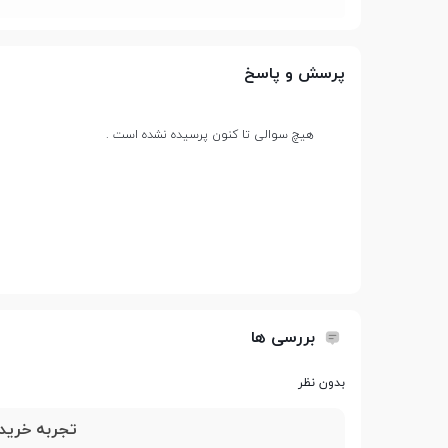
طراحی
پرسش و پاسخ
طول و عرض
195.4x134.8 میلی متر
هیچ سوالی تا کنون پرسیده نشده است .
ضخامت
6.3 میلی متر
وزن
293 گرم
بررسی ها
پردازنده
بدون نظر
تراشه
Apple A15 bionic
تجربه خرید 