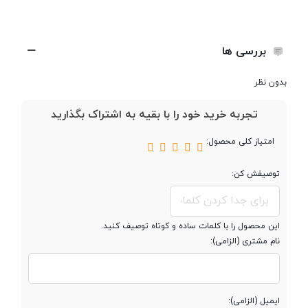
باتری‌ها، نسبت به باتری‌های مورد علاقه اپل، یعنی باتری‌های لیتیم-یونی،
تعداد سیم کارت
تک سیم کارت
امنیت بیش‌تری دارند و نسبت به تخریبات شارژ سریع و دما نیز مقاوم‌تر
بررسی ها
هستند. از لحاظ دوربین هم آیپد پرو 11، توانایی بسیار بالایی دارد، به‌طوری
که به راحتی می‌تواند از تبلت‌های نامی بسیاری، سبقت بگیرد.
بدون نظر
پردازنده
تجربه خرید خود را با بقیه به اشتراک بگذارید
تراشه
Apple M1
امتیاز کلی محصول:
توصیفش کن:
پردازنده ‌مرکزی
هشت هسته ای
فرکانس پردازنده
Octa-core
این محصول را با کلمات ساده و کوتاه توصیف کنید.
‌مرکزی
نام مشتری (الزامی):
پردازنده گرافیکی
Apple GPU (8-core graphics)
طراحی و کیفیت ساخت اپل آیپد پرو 11 2021
ایمیل (الزامی):