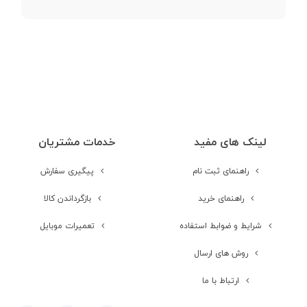
پنل پشتی نیز طراحی خوبی دارد و چندان، صیقلی به‌نظر نمی‌آید. این پنل
نوع صفحه نمایش
Liquid Retina IPS LCD
که دوربین اصلی سه‌گانه را شامل می‌شود، از لوگوی زیبای اپل نیز میزبانی
می‌کند؛ این لوگو، صیقلی است و همین موضوع، باعث کمی تغییر رنگ در
اندازه صفحه
11.0 اینچ
طراحی شده و آن را زیباتر کرده. در گوشه بالایی این پنل هم دوربین اصلی
نمایش
سه‌گانه را درون یک قاب مربعی شکل می‌بینیم که اندازه کوچکی، نسبت به
کل پنل دارد؛ هر چه باشد، اندازه بزرگ، ممکن است چنین مشکلاتی را به
رزولوشن صفحه
1668x2388 اینچ
وجود بیاورد.
نمایش
لینک های مفید
خدمات مشتریان
در سمت راست فریم آیپد پرو 11 2021، کنترلرهای صدا را می‌بینیم که به
راهنمای ثبت نام
پیگیری سفارش
تراکم پیکسلی
265~
صورت دو دکمه مجزا، مشهود هستند. در بالای دوربین سه‌گانه و بر روی
راهنمای خرید
بازگرداندن کالا
فریم هم دکمه پاور درج شده. «Apple iPad Pro 11 (2021)» با ابعاد 247.6 در
محافظت از صفحه
Scratch-resistant glass,
178.5 در 5.9 میلی‌متر، وزن 466 گرم و 470 گرم برای نسخه نسل پنجمی و
شرایط و ضوابط استفاده
تعمیرات موبایل
نمایش
oleophobic coating
رنگ‌های نقره‌ای و مشکی عرضه می‌شود.
روش های ارسال
ارتباط با ما
مخابرات و ارتباطات