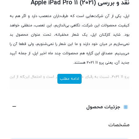
نقد و بررسی Apple iPad Pro 11 (2021)
اپل، یکی از آن شرکت‌هایی است که طرف‌داران متعصب دارد و اگر هم به
کیفیت محصولات این شرکت، نگاهی بی‌اندازیم، این تعصب، منطقی خواهد
بود. شاید کارکنان اپل، یک شعار مخفیانه، تحت عنوان محصول بد
نمی‌سازیم در میان خود دارند و ما این شعار را نمی‌شنویم، ولی قطعا آن را
می‌بینیم. مصداق این گزاره هم محصولات چند ماه اخیر اپل، از جمله آیپد
جدید آن، یعنی پرو 11 2021 هستند.
پرو 11 2021، نسبت به رقبای خود، بسیار تواناتر است و احتمال این‌که از این
ادامه مطلب
رقبا، شکست بخورد، بسیار کم است. 11 که معرف 11 اینچ بوده و ما از این به
بعد، این آیپد را با همین عدد، معرفی می‌کنیم، شامل سخت‌افزاری قوی،
نمایشگری‌ بی‌نظیر، دوربینی توانا، باتری‌ای حجیم و طراحی‌ای دل‌ربا است، که
جزئیات محصول
آن را به یک محصول فوق‌العاده، بدل کرده‌اند و ما هر یک از این موارد را در
ادامه، بررسی خواهیم کرد.
مشخصات