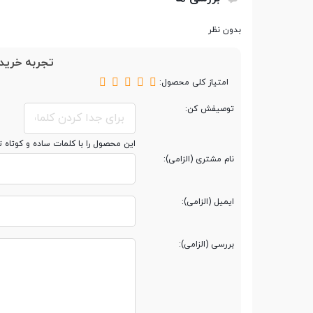
مقاومت در برابر آب
بدون نظر
تجربه خرید 
تعداد سیم کارت
دو سیم کارت
امتیاز کلی محصول:
توصیفش کن:
پردازنده
این محصول را با کلمات ساده و کوتاه 
نام مشتری (الزامی):
تراشه
Apple A16 Bionic
ایمیل (الزامی):
پردازنده ‌مرکزی
شش هسته ای
بررسی (الزامی):
فرکانس پردازنده ‌مرکزی
z Avalanche + 4x Blizzard
پردازنده گرافیکی
ple GPU (5-core graphics)