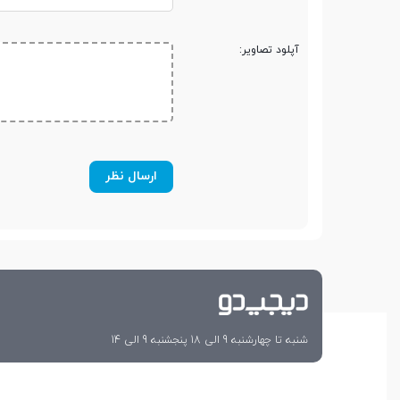
آپلود تصاویر:
حافظه
حافظه داخلی
128 گیگابایت
نوع حافظه داخلی
NVMe
مقدار RAM
6 گیگابایت
محفظه جداگانه کارت
حافظه
شنبه تا چهارشنبه 9 الی 18 پنجشنبه 9 الی 14
صفحه نمایش