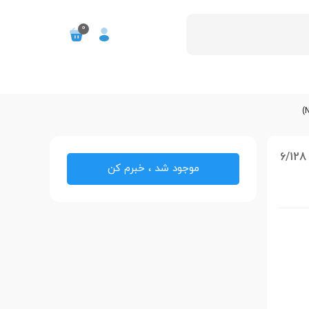
0
گوشی موبایل اپل مدل iPhone 14 Pro Max دو سیم کارت ظرفیت 6/128
موجود شد ، خبرم کن