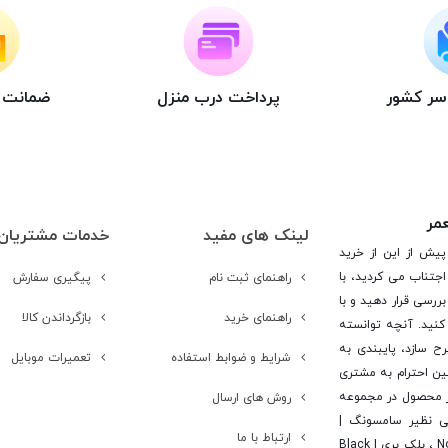
اسر کشور
پرداخت درب منزل
ضمانت ت
LTP
عمر
لینک های مفید
خدمات مشتریان
پیش از این از خرید
جتناب می کردید، با
راهنمای ثبت نام
پیگیری سفارش
ررسی قرار دهید و با
راهنمای خرید
بازگرداندن کالا
کنید. آنچه توانسته
رح سازد، پایبندی به
شرایط و ضوابط استفاده
تعمیرات موبایل
ن احترام به مشتری
 است. در این راستا این شرکت با تامین بیش از 15 هزار محصول در مجموعه
روش های ارسال
یی نظیر سامسونگ |
ارتباط با ما
Samsung ، اپل | Apple ، هوآوی | Huawei ، ال جی | LG ، نوکیا | Nokia ، بلک بری | Black