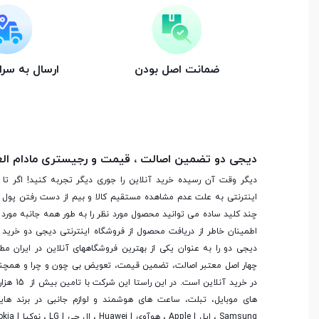
صفحه نمایش رنگی
ضمانت اصل بودن
ارسال به سر
صفحه نمایش لمسی
نوع صفحه نمایش
O Super Retina XDR OLED
دیجی دو تضمین اصالت ، قیمت و رجیستری مادام ال
اندازه صفحه نمایش
6.7 اینچ
دیگر وقت آن رسیده خرید آنلاین را جوری دیگر تجربه کنید! اگر تا 
اینترنتی به علت عدم مشاهده مستقیم کالا و بیم از دست رفتن پول ا
نرخ تازه‌سازی صفحه
120 هرتز
چند کلید ساده می توانید محصول مورد نظر را به طور همه جانبه مورد ب
نمایش
اطمینان خاطر از دریافت محصول از فروشگاه اینترنتی دیجی دو خرید 
دیجی دو را به عنوان یکی از بهترین فروشگاه­های آنلاین در ایران مط
چهار اصل معتبر اصالت، تضمین قیمت، تعویض بی چون و چرا و همچنی
رزولوشن صفحه نمایش
1290x2796 پیکسل
در خرید آنلاین
های موبایل، تبلت، ساعت های هوشمند و لوازم جانبی در برند ها
واحد روشنایی
1000 نیت (Typ) - 2000 نیت (HBM)