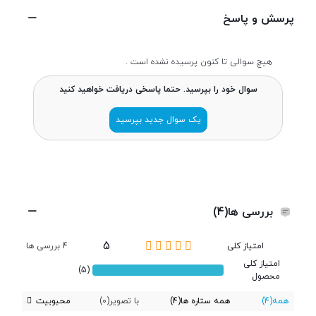
پرسش و پاسخ
میکروفون
فناوری حذف نویز CVC 8.0
هیچ سوالی تا کنون پرسیده نشده است .
سوال خود را بپرسید. حتما پاسخی دریافت خواهید کنید
باتری
یک سوال جدید بپرسید
میزان شارژ در
حداکثر 24 ساعت
حالت پخش
موسیقی
بررسی ها(4)
زمان مورد نیاز برای
حدودا 2 ساعت
5
امتیاز کلی
4 بررسی ها
شارژ هدفون
امتیاز کلی
(5)
محصول
روش شارژ شدن
کابل USB نوع C
همه
(4)
همه ستاره ها
(4)
با تصویر
(0)
محبوبیت