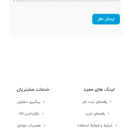
Assistant - امکان انتخاب میان دو
حالت پخش معمولی و حالت BassUp
- گوشی‌هایی با آهنربای داخلی برای
اتصال به یکدیگر - امکان استفاده 120
دقیقه‌ای تنها با 5 دقیقه شارژ -
طراحی ارگونومیک - بدنه انعطاف‌پذیر
لینک های مفید
خدمات مشتریان
راهنمای ثبت نام
پیگیری سفارش
راهنمای خرید
بازگرداندن کالا
شرایط و ضوابط استفاده
تعمیرات موبایل