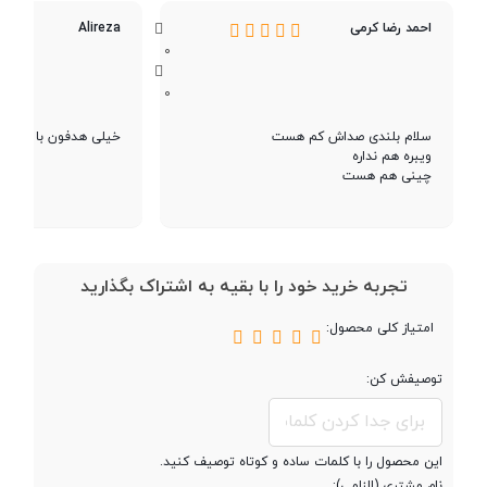
احمد رضا کرمی
Alireza
0
سایر مشخصات
0
نوع اتصال
بی سیم
سلام بلندی صداش کم هست
خیلی هدفون با کیفیتی
ویبره هم نداره
چینی هم هست
نوع گوشی
دو گوشی
مناسب برای
مکالمه - کاربری عمومی - ورزشی
تجربه خرید خود را با بقیه به اشتراک بگذارید
امتیاز کلی محصول:
رابط
بلوتوث
توصیفش کن:
نسخه بلوتوث
5.0
این محصول را با کلمات ساده و کوتاه توصیف کنید.
محدوده عملکرد
10 متر
نام مشتری (الزامی):