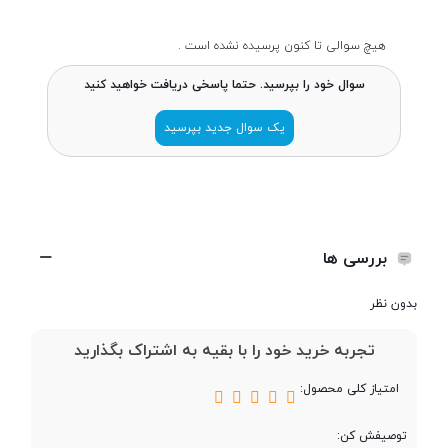
سازنده پردازنده
Intel
هیچ سوالی تا کنون پرسیده نشده است .
سوال خود را بپرسید. حتما پاسخی دریافت خواهید کنید
سری پردازنده
Core i7
یک سوال جدید بپرسید
مدل پردازنده
11800H
تعداد هسته
8
بررسی ها
تعداد رشته
16
بدون نظر
تجربه خرید خود را با بقیه به اشتراک بگذارید
فرکانس پردازنده
2.3GHz
امتیاز کلی محصول:
فرکانس پردازنده در
4.6GHz
حالت توربو
توصیفش کن: