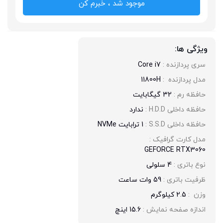
موجود شد ، خبرم کن
ویژگی ها:
سری پردازنده : 
Core i7
مدل پردازنده  : 
11800H
حافظه رم : 
32 گیگابایت
حافظه داخلی H.D.D : 
ندارد
حافظه داخلی S.S.D : 
1 ترابایت NVMe
مدل کارت گرافیک : 
GEFORCE RTX3060
نوع باتری : 
4 سلولی
ظرفیت باتری : 
59 وات ساعت
وزن  : 
2.5 کیلوگرم
اندازه صفحه نمایش : 
15.6 اینچ