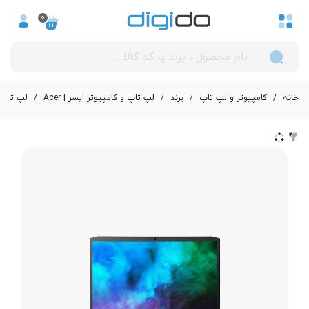
0
خانه
/
کامپیوتر و لپ تاپ
/
برند
/
لپ تاپ و کامپیوتر ایسر | Acer
/
لپ تاپ 15.6 اینچی ایسر مدل or Helios 300 PH315-54-760S-AA Core i7