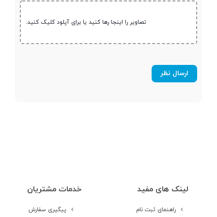
تصاویر را اینجا رها کنید یا برای آپلود کلیک کنید.
نوع حافظه داخلی
SSD
حافظه داخلی H.D.D
حافظه داخلی S.S.D
1 ترابایت NVMe
قابلیت ارتقاء
حافظه
مشخصات صفحه نمایش
لینک های مفید
خدمات مشتریان
اندازه صفحه
15.6 اینچ
نمایش
راهنمای ثبت نام
پیگیری سفارش