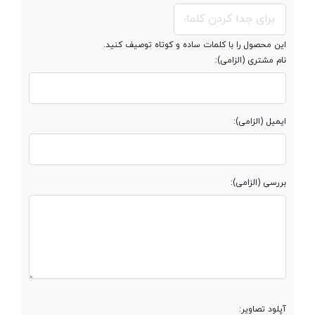
حافظه کش
24 مگابایت
این محصول را با کلمات ساده و کوتاه توصیف کنید.
(Cache)
نام مشتری (الزامی):
مشخصات رم
ایمیل (الزامی):
حافظه رم
32 گیگابایت
بررسی (الزامی):
نوع حافظه رم
DDR4 3200MHz
قابلیت ارتقاء رم
مشخصات حافظه داخلی
آپلود تصاویر: