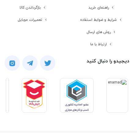
راهنمای خرید
بازگرداندن کالا
نوع صفحه نمایش
IPS
شرایط و ضوابط استفاده
تعمیرات موبایل
نرخ تازه سازی
144 هرتز
روش های ارسال
صفحه نمایش
ارتباط با ما
دقت صفحه
FULL HD (1920×1080)
دیجیدو را دنبال کنید
نمایش
صفحه نمایش مات
صفحه نمایش
لمسی
مشخصات کارت گرافیک