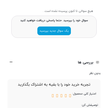
سازنده پردازنده
Intel
هیچ سوالی تا کنون پرسیده نشده است .
سوال خود را بپرسید. حتما پاسخی دریافت خواهید کنید
سری پردازنده
Core i7
یک سوال جدید بپرسید
مدل پردازنده
1165G7
تعداد هسته
4
بررسی ها
تعداد رشته
8
بدون نظر
تجربه خرید خود را با بقیه به اشتراک بگذارید
فرکانس پردازنده
2.8GHz
امتیاز کلی محصول:
فرکانس پردازنده در
4.7GHz
حالت توربو
توصیفش کن: