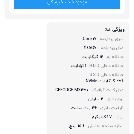
موجود شد ، خبرم کن
ویژگی ها:
سری پردازنده : 
Core i7
مدل پردازنده  : 
1165G7
حافظه رم : 
12 گیگابایت
حافظه داخلی H.D.D : 
1 ترابایت
حافظه داخلی S.S.D : 
256 گیگابایت NVMe
مدل کارت گرافیک : 
GEFORCE MX350
نوع باتری : 
2 سلولی
ظرفیت باتری : 
36 وات ساعت
وزن  : 
1.7 کیلوگرم
اندازه صفحه نمایش : 
15.6 اینچ