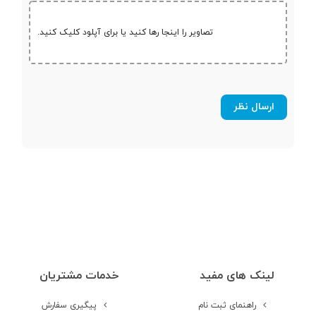
تصاویر را اینجا رها کنید یا برای آپلود کلیک کنید.
نوع حافظه داخلی
HDD + SSD
حافظه داخلی H.D.D
1 ترابایت
حافظه داخلی S.S.D
256 گیگابایت NVMe
قابلیت ارتقاء
حافظه
مشخصات صفحه نمایش
لینک های مفید
خدمات مشتریان
اندازه صفحه
15.6 اینچ
نمایش
راهنمای ثبت نام
پیگیری سفارش