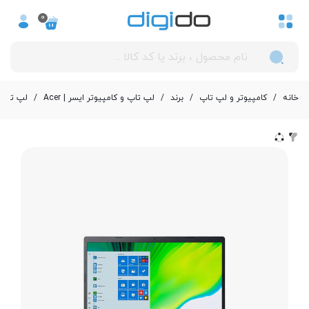
0
خانه
/
کامپیوتر و لپ تاپ
/
برند
/
لپ تاپ و کامپیوتر ایسر | Acer
/
لپ تاپ 15.6 اینچی ایسر مدل e 3 A315-58G-75X7 Core i7