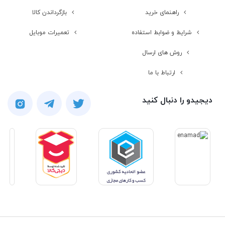
راهنمای خرید
بازگرداندن کالا
نوع صفحه نمایش
TFT
شرایط و ضوابط استفاده
تعمیرات موبایل
نرخ تازه سازی
60 هرتز
روش های ارسال
صفحه نمایش
ارتباط با ما
دقت صفحه
FULL HD (1920×1080)
دیجیدو را دنبال کنید
نمایش
صفحه نمایش مات
صفحه نمایش
لمسی
مشخصات کارت گرافیک