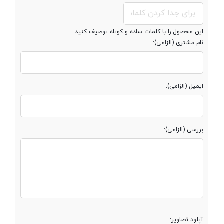
حافظه کش
12 مگابایت
این محصول را با کلمات ساده و کوتاه توصیف کنید.
(Cache)
نام مشتری (الزامی):
مشخصات رم
ایمیل (الزامی):
حافظه رم
12 گیگابایت
بررسی (الزامی):
نوع حافظه رم
DDR4 3200MHz
قابلیت ارتقاء رم
Up to 16GB
مشخصات حافظه داخلی
آپلود تصاویر: