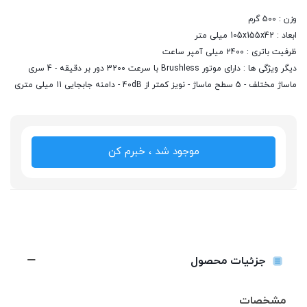
وزن : 500 گرم
ابعاد : 105x155x42 میلی متر
ظرفیت باتری : 2400 میلی آمپر ساعت
دیگر ویژگی ها : دارای موتور Brushless با سرعت 3200 دور بر دقیقه - 4 سری
ماساژ مختلف - 5 سطح ماساژ - نویز کمتر از 40dB - دامنه جابجایی 11 میلی متری
موجود شد ، خبرم کن
جزئیات محصول
مشخصات