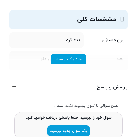
مشخصات کلی
وزن ماساژور
500 گرم
ابعاد
105x155x42 میلی متر
نمایش کامل مطلب
جنس
ABS
پرسش و پاسخ
ظرفیت باتری
2400 میلی آمپر ساعت
هیچ سوالی تا کنون پرسیده نشده است .
عمر باتری
3 ساعت (بسته به میزان استفاده)
سوال خود را بپرسید. حتما پاسخی دریافت خواهید کنید
یک سوال جدید بپرسید
مناسب برای
رفع خستگی - رفع گرفتگی عضلات -