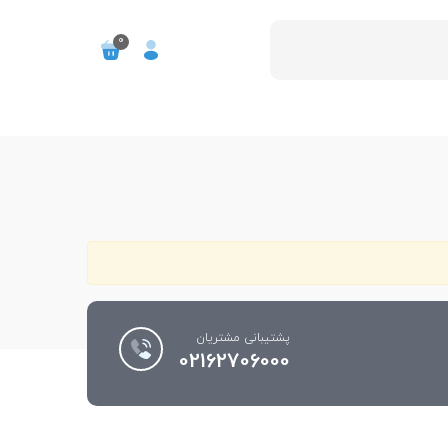
0
پشتیبانی مشتریان
02162706000