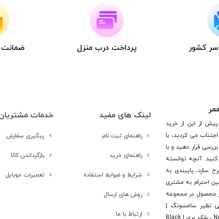
اسر کشور
پرداخت درب منزل
ضمانت ت
عمر
لینک های مفید
خدمات مشتریان
پیش از این از خرید
جتناب می کردید، با
راهنمای ثبت نام
پیگیری سفارش
ررسی قرار دهید و با
راهنمای خرید
بازگرداندن کالا
کنید. آنچه توانسته
رح سازد، پایبندی به
شرایط و ضوابط استفاده
تعمیرات موبایل
ن احترام به مشتری
 است. در این راستا این شرکت با تامین بیش از 15 هزار محصول در مجموعه
روش های ارسال
یی نظیر سامسونگ |
ارتباط با ما
Samsung ، اپل | Apple ، هوآوی | Huawei ، ال جی | LG ، نوکیا | Nokia ، بلک بری | Black