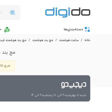
دسته‌بندی‌ها
خ
خانه
/
ساعت هوشمند
/
مچ بند هوشمند
/
مچ بند هوشمند فیت
مچ بند 
هیچ کالا
شنبه تا چهارشنبه 9 الی 18 پنجشنبه 9 الی 14