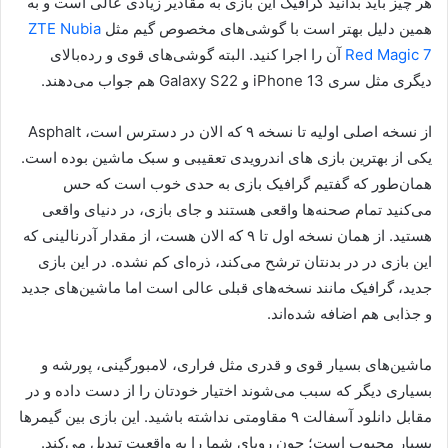
هر چیز باید بدانید گرافیک این بازی به مقادیر زیادی عالی است و به
همین دلیل بهتر است با گوشی‌های مخصوص گیم مثل
ZTE Nubia
Red Magic 7
آن را اجرا کنید. البته گوشی‌های قوی و رده‌بالای
دیگری مثل سری iPhone 13 و Galaxy S22 هم جواب می‌دهند.
از نسخه اصلی اولیه تا نسخه ۹ که الان در دسترس است، Asphalt
یکی از بهترین بازی های اندرویدی تعقیبی و سبک ماشین بوده است.
همان‌طور که گفتیم گرافیک بازی به حدی خوب است که حس
می‌کنید تمام صحنه‌ها واقعی هستند و جای بازی، در دنیای واقعی
هستید. از همان نسخه اول تا ۹ که الان هست، از مقدار آدرنالینی که
این بازی در در بدنتان ترشح می‌کند، ذره‌ای کم نشده. در این بازی
جدید، گرافیک مانند نسخه‌های قبلی عالی است اما ماشین‌های جدید
و جذابی هم اضافه شده‌اند.
ماشین‌های بسیار قوی و قدری مثل فراری، لامبورگینی، پورشه و
بسیاری دیگر که سبب می‌شوند اختیار خودتان را از دست داده و در
مقابل دانلود آسفالت ۹ مقاومتی نداشته باشید. این بازی بین گیمرها
بسیار محبوب است؛ چون رویای شما را به واقعیت تبدیل می‌کند.