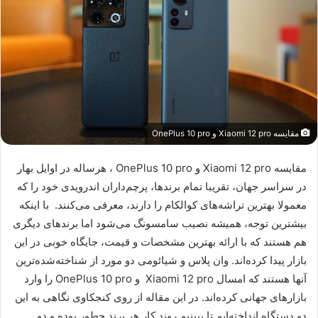
مقایسه Xiaomi 12 pro و OnePlus 10 pro
مقایسه Xiaomi 12 pro و OnePlus 10 pro ، هرساله در اوایل بهار
در سراسر جهان، تقریبا تمام برند‌ها، پرچم‌داران اندرویدی خود را که
معمولا بهترین تراشه‌های کوالکام را دارند، معرفی می‌کنند. با اینکه
بیشترین توجه، همیشه نصیب سامسونگ می‌شود اما برندهای دیگری
هم هستند که با ارائه بهترین مشخصات و قیمت، جایگاه خوبی در این
بازار پیدا کرده‌اند. وان پلاس و شیائومی دو مورد از شناخته‌شده‌ترین
آنها هستند که امسال Xiaomi 12 pro و OnePlus 10 pro را وارد
بازارهای جهانی کرده‌اند. در این مقاله از روی کنجکاوی نگاهی به این
دو دستگاه انداخته‌ایم تا ببینیم روند کار هر برند چطور بوده و دو