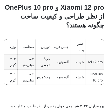
Xiaomi 12 pro و OnePlus 10 pro
از نظر طراحی و کیفیت ساخت
چگونه هستند؟
جنس
جنس فریم
دوربین
ضخامت
وزن
بدنه
چپ/
۸.۲
۲۰۴
Mi 12 pro
شیشه
آلومینیوم
عمودی
میلی‌متر
گرم
۲۰۱
۸.۶
OnePlus
شیشه
آلومینیوم
چپ/مربع
10 pro
میلی‌متر
گرم
پرچمداران ۲۰۲۲ شیائومی و وان پلاس، از نظر ظاهر، متفاوت به