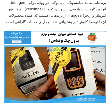
برندهایی مانند سامسونگ، اپل، نوکیا، هواووی، دوگی (doogee)،
آنر، پیرکاردین، شیائومی، ایسوس، کنزیندا (kenxinda)، اوپو، لنوو،
کترپیلار و ریجر(raggear) از برندهایی هستند که عمده محصولات
آن‌ها توسط کاوش تیم پشتیبانی شده و دارای خدمات گارانتی است.