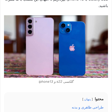
باشید.
گلکسی s22 و iphone13
محتوا
پنهان
طراحی ظاهری و بدنه