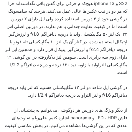
S22 و iphone 13 هیچ‌کدام حرفی برای گفتن باقی نگذاشته‌اند چرا
که هر دو در ثبت عکس‌ها عالی عمل می‌کنند. هرچند که سامسونگ
در گوشی خود از ۳ دوربین استفاده کرده ولی اپل دارای ۲ دوربین
است اما در کیفیت تفاوت چندانی با هم ندارند. در دوربین اصلی اس
۲۲ یک لنز ۵۰ مگاپیکسلی واید با دریچه دیافراگم f/1.8 و لرزش‌گیر
اپتیکال استفاده شده. در کنار آن یک لنز ۱۰ مگاپیکسلی تله فوتو با
دریچه دیافراگم f/2.4 و لرزش‌گیر اپتیکال قرار دارد و همچنین این لنز
دارای زوم سه برابری است. سومین لنز به‌کاررفته در این گوشی ۱۲
مگاپیکسلی التراواید با زاویه دید ۱۲۰ درجه و دریچه دیافراگم f/2.2
است.
در گوشی اپل شاهد دو لنز ۱۲ مگاپیکسلی هستیم که لنز واید دریچه
دیافراگم f/1.6 و لنز التراواید دریچه دیافراگم f/2.4 دارد.
از دیگر ویژگی‌های دوربین هر دوگوشی می‌توانیم به پشتیبانی از
فلش LED ، HDR و panorama اشاره کنیم. علی‌رغم تفاوت‌های
عددی که در این گوشی‌ها مشاهده می‌کنیم، در بخش عکاسی کیفیت