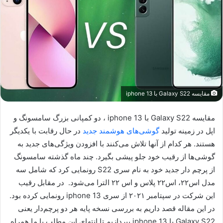
مقایسه Galaxy S22 با iphone 13
مقایسه Galaxy S22 با iphone 13 ، دو کمپانی بزرگ سامسونگ و
اپل در زمینه تولید
گوشی‌های هوشمند جدید
در حال رقابت با یکدیگر
هستند. هر کدام از آنها تلاش می‌کنند با افزودن ویژگی‌های جدید به
گوشی‌ها از رقیب خود جلو پیشی بگیرد. چند ماه گذشته سامسونگ
از پرچم دار جدید خود به نام سری S22 رونمایی کرد که شامل سه
مدل اس۲۲، اس۲۲ پلاس و اس ۲۲ الترا می‌شود. در مقابل رقیب
این شرکت در سپتامبر ۲۰۲۱ از سری iphone 13 رونمایی کرده بود.
در این مقاله قصد داریم به بررسی نسخه پایه هر دو پرچم‌دار یعنی
Galaxy S22 با iphone 13 بپردازیم تا انتهای این مطلب با ما همراه