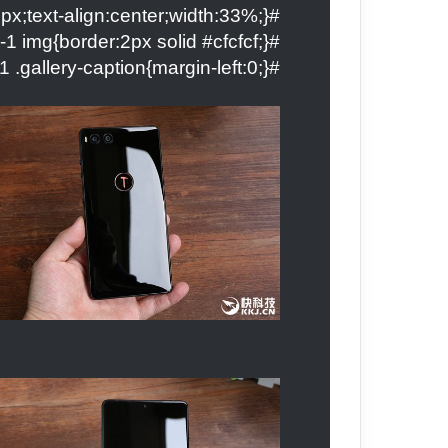
#gallery-1 .gallery-item{float:right;margin-top:10px;text-align:center;width:33%;}
#gallery-1 img{border:2px solid #cfcfcf;}
#gallery-1 .gallery-caption{margin-left:0;}