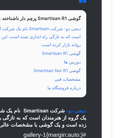
گوشی Smartisan R1 پرچم دار ناشناخته ۱ ترابایتی معرفی شد ،محتوا
دیجی دو- شرکت isan
است که به تازگی راه اندازی شده است. این
روانه بازار کرده است.
گوشی Smartisan R1
دوربین ها
گوشی Smartisan Nut R1
مشخصات فنی
درباره فروشگاه ما
دیجی دو-
شرکت artisan
یک گروه از هنرمندان است که به تازگی 
زده است و یک گوشی با مشخصات عالی ر
#gallery-1{margin:auto;}