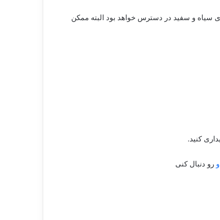
وان به تراشه اسنپدراگون ۸۴۵ و ۸ گیگ رم برای مدل پایه اشاره کرد. علاوه بر این R1 در رنگ های سیاه و سفید در دسترس خواهد بود البته ممکن
اری کنید.
و
رو دنبال کنی