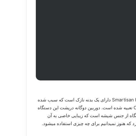
شرکت Smartisan به تازگی از یک شاهکار خود رونمایی کرده است، این دستگاه Smartisan R1 نام دارد و یک استثنا نیست. Smartisan R1 دارای یک بدنه نازک است که سبب شده
است تا جک ۳.۵ میلی متری هدفون از آن حذف گردد. و برای استفاده از هدفون درون جعبه آن یک آداپتور تبدیل به یو اس بی نوع C تعبیه شده است. دوربین دوگانه درپشت این دستگاه
فلش LED نیز قرار گرفته است. پنل پشتی این دستگاه از جنس شیشه است که زیبایی خاصی به آن
د که هنوز نمیدانیم برای چه چیزی استفاده میشود.