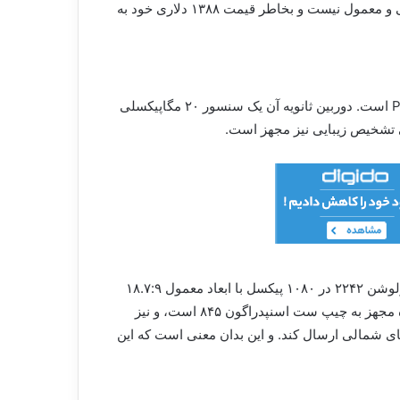
این دستگاه قرار است در یک مدل تعجب برانگیز به همراه یک حافظه ۱ ترابایتی عرضه شود. که البته این دستگاه خیلی هم مردمی و معمول نیست و بخاطر قیمت ۱۳۸۸ دلاری خود به
دوربین های عقب دوگانه شامل سنسورهای ۱۲ مگاپیکسلی از نوع سونی با دیافراگم تصویر F/1.8 و دارای محور تمرکز دو نفره PD است. دوربین ثانویه آن یک سنسور ۲۰ مگاپیکسلی
گوشی Smartisan Nut R1 یه همراه یک نمایشگر توسعه داده شده به اندازه ۶.۱۷ اینچ می آید و دارای یک نمایشگر حساس با رزولوشن ۲۲۴۲ در ۱۰۸۰ پیکسل با ابعاد معمول ۱۸.۷:۹
میباشد. نمایشگر این دستگاه به وسیله یک Gorilla Glass 3 محافظت میشود و دارای نسبت کنتراست ۱۵۰۰:۱ است. این دستگاه مجهز به چیپ ست اسنپدراگون ۸۴۵ است، و نیز
LTE Band 20 نیز میباشد. این شرکت به تازگی قرار دادی بسته است که گوشی R1 را به آمریکای شمالی ارسال کند. و این بدان معنی است که این