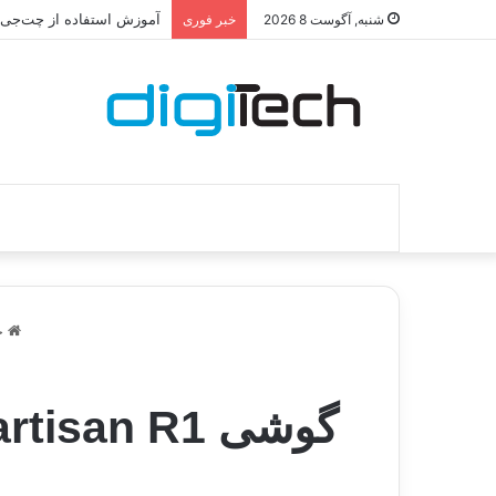
آموزش استفاده از چت‌جی‌پی
شنبه, آگوست 8 2026
خبر فوری
خا
گوشی Smartisan R1 پرچم دار ناشناخته ۱ ترابایتی معرفی شد