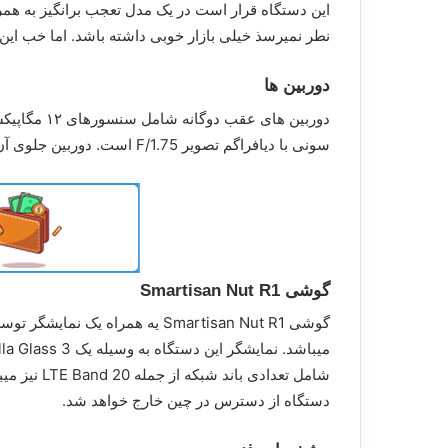
نطر نمیرسذ خیلی بازار خوبی داشته باشد. اما خب ای
دوربین ها
سونی با دیافراگم تصویر F/1.75 است. دوربین جلوی آن دارای یک سنسور ۲۴ مگاپیکسلی با دیافراگم F/2.0 که به هوش مصنوعی تشخیص زیبایی نیز مجهز است.
گوشی Smartisan Nut R1
دستگاه از دسترس در چین خارج خواهد شد.