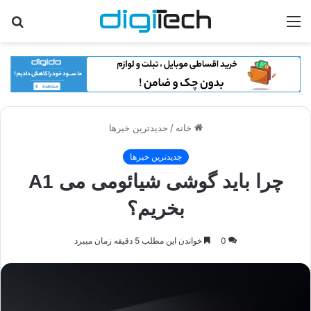
منو
جس
برا
خانه
/
جدیدترین خبرها
جدیدترین خبرها
چرا باید گوشی شیائومی می A1
بخریم؟
0
خواندن این مطلب 5 دقیقه زمان میبرد