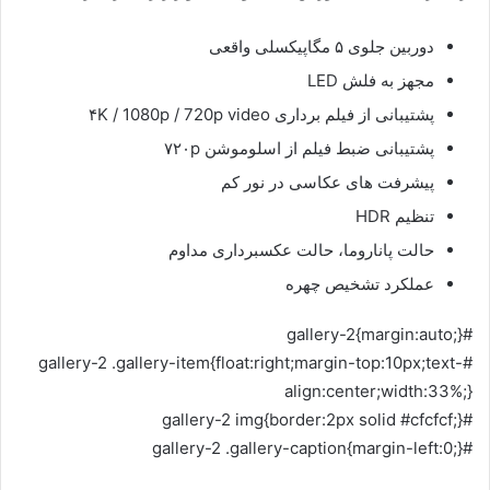
دوربین جلوی ۵ مگاپیکسلی واقعی
مجهز به فلش LED
پشتیبانی از فیلم برداری ۴K / 1080p / 720p video
پشتیبانی ضبط فیلم از اسلوموشن ۷۲۰p
پیشرفت های عکاسی در نور کم
تنظیم HDR
حالت پاناروما، حالت عکسبرداری مداوم
عملکرد تشخیص چهره
#gallery-2{margin:auto;}
#gallery-2 .gallery-item{float:right;margin-top:10px;text-
align:center;width:33%;}
#gallery-2 img{border:2px solid #cfcfcf;}
#gallery-2 .gallery-caption{margin-left:0;}