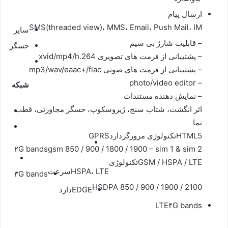
ارسال پیام
SMS(threaded view)، MMS، Email، Push Mail، IM
سایر
– قابلیت شارژ بی سیم
حسگر
– پشتیبانی از فرمت های تصویری xvid/mp4/h.264
– پشتیبانی از فرمت های صوتی mp3/wav/eaac+/flac
– photo/video editor
شبکه
– نمایش دهنده مستندات
اثر انگشت، شتاب سنج، ژیروسکوپ، حسگر مجاورتی، قطب
نما
HTML5
تکنولوژی مرورگر
دارد
GPRS
۲G bands
gsm 850 / 900 / 1800 / 1900 – sim 1 & sim 2
GSM / HSPA / LTE
تکنولوژی
HSPA، LTE
سرعت
۳G bands
HSDPA 850 / 900 / 1900 / 2100
EDGE
دارد
LTE
۴G bands