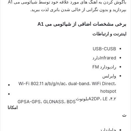
باگوش کردن به آهنگ های مورد علاقه خود توسط شیائومی می A1
بپردازید و بدون نگرانی از خالی شدن باتری لذت ببرید.
برخی مشخصات اضافی از شیائومی می A1
اینترنت و ارتباطات
USB-C
USB
Infrared
دارد
رادیو
دارد FM
وایرلس
Wi-Fi 802.11 a/b/g/n/ac، dual-band، WiFi Direct،
hotspot
۴.۲، A2DP، LE
بلوتوث
GPS
A-GPS، GLONASS، BDS
امکانا
ت
جاوا
ندارد